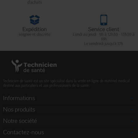
d'achats
Expédition
Service client
soignée et discrète
Lundi au jeudi : 9h à 12h30 - 13h30 à
18h
Le vendredi jusqu'à 17h
Technicien de santé est un site spécialisé dans la vente en ligne de matériel médical
destiné aux particuliers et aux professionnels de la santé.
Informations
Nos produits
Notre société
Contactez-nous