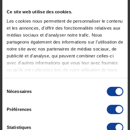
Ce site web utilise des cookies.
Description
Les cookies nous permettent de personnaliser le contenu
Poche de gel réutilisable chaud/froid
et les annonces, d'offrir des fonctionnalités relatives aux
Actimove Physiopack 7,5 cm x 10 cm avec
médias sociaux et d'analyser notre trafic. Nous
housse
partageons également des informations sur l'utilisation de
Confortable : conserve sa souplesse à froid
notre site avec nos partenaires de médias sociaux, de
comme à chaud.
publicité et d'analyse, qui peuvent combiner celles-ci
avec d'autres informations que vous leur avez fournies
Indications :
ou qu'ils ont collectées lors de votre utilisation de leurs
Traumatologie sportive : traitement des lésions musculaires,
services.
tendineuses et ligamentaires (tendinites, entorses, luxations,
déchirures, élongations, claquages, hématomes, douleurs post-
Sélection
opératoires).
Nécessaires
du
consentement
Caractéristiques :
Préférences
Utilisation, à chaud ou à froid, jusqu'à 30 minutes.
Poche réutilisable, se nettoie facilement après chaque
Statistiques
utilisation.