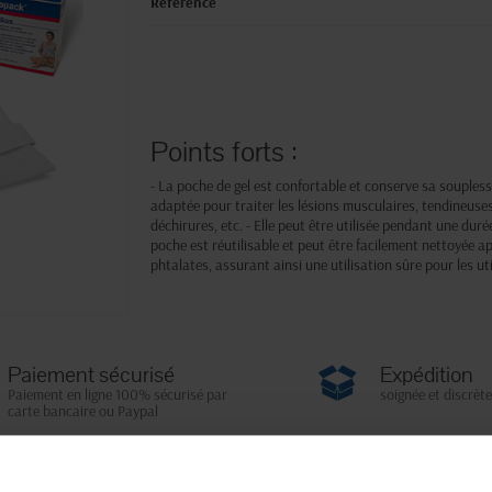
Référence
Points forts :
- La poche de gel est confortable et conserve sa souplesse à
adaptée pour traiter les lésions musculaires, tendineuses 
déchirures, etc. - Elle peut être utilisée pendant une dur
poche est réutilisable et peut être facilement nettoyée apr
phtalates, assurant ainsi une utilisation sûre pour les uti
Paiement sécurisé
Expédition
Paiement en ligne 100% sécurisé par
soignée et discrète
carte bancaire ou Paypal