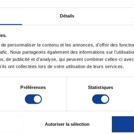
Fiche techni
Détails
d/froid Actimove Physiopack
Unité de consomm
nombre
Unité de consomm
se à froid comme à chaud.
ies.
type (emballage)
e personnaliser le contenu et les annonces, d'offrir des fonctio
Nombre d'unité p
rafic. Nous partageons également des informations sur l'utilisati
carton.
ulaires, tendineuses et ligamentaires (tendinites,
, de publicité et d'analyse, qui peuvent combiner celles-ci avec
ages, hématomes, douleurs post-opératoires).
ils ont collectées lors de votre utilisation de leurs services.
Préférences
Statistiques
e utilisation.
Autoriser la sélection