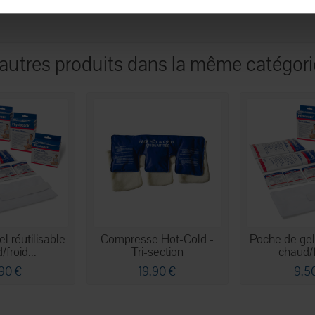
 autres produits dans la même catégorie
l réutilisable
Compresse Hot-Cold -
Poche de gel 
froid...
Tri-section
chaud/f
,90 €
19,90 €
9,5