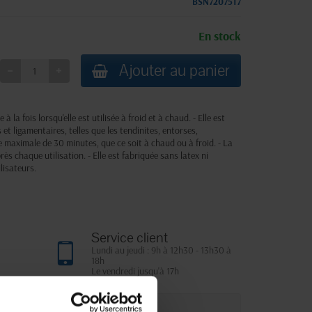
BSN7207517
En stock
Ajouter au panier
 la fois lorsqu'elle est utilisée à froid et à chaud. - Elle est
et ligamentaires, telles que les tendinites, entorses,
ée maximale de 30 minutes, que ce soit à chaud ou à froid. - La
ès chaque utilisation. - Elle est fabriquée sans latex ni
lisateurs.
Service client
Lundi au jeudi : 9h à 12h30 - 13h30 à
18h
Le vendredi jusqu'à 17h