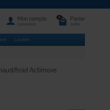
Mon compte
Panier
0
Connexion
(vide)
anté
Location
chaud/froid Actimove
m