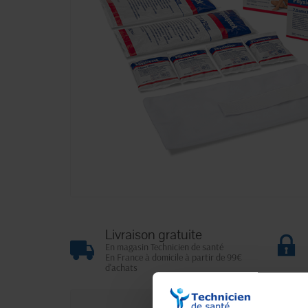
Livraison gratuite
En magasin Technicien de santé
En France à domicile à partir de 99€
d'achats