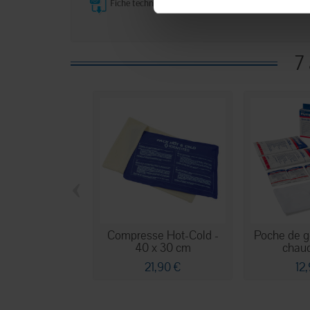
Fiche technique
7
‹
Compresse Hot-Cold -
Poche de ge
40 x 30 cm
chaud/
21,90 €
12