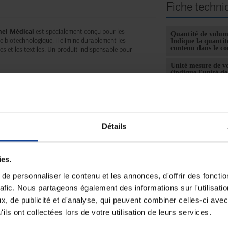
Fiche techni
nel Médical
est spécialement conçu pour les
Quantité de volu
 biotechnologique, il élimine durablement les
Indique la quantit
contenu dans le c
s et les textiles. Un produit indispensable pour
Unité mesure de v
(indique l'unité d
utilisée pour la qu
s.
de volume)
Unité de consomm
nombre
Détails
Unité de consomm
type (emballage)
0 ml dans 5 litres d’eau).
ies.
e personnaliser le contenu et les annonces, d'offrir des fonctio
rafic. Nous partageons également des informations sur l'utilisati
, de publicité et d'analyse, qui peuvent combiner celles-ci avec
ils ont collectées lors de votre utilisation de leurs services.