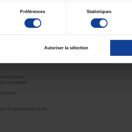
Préférences
Statistiques
ioniques.
isothiazolinone.
orme OCDE 301).
Autoriser la sélection
ection oculaire.
sulter un médecin.
rs minutes.
nt à la réglementation locale.