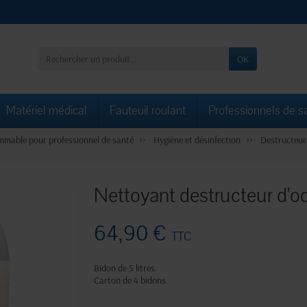
OK
Matériel médical
Fauteuil roulant
Professionnels de s
mable pour professionnel de santé
Hygiène et désinfection
Destructeur
Nettoyant destructeur d'od
64,90 €
TTC
Bidon de 5 litres.
Carton de 4 bidons.