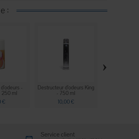
e :
›
 d'odeurs -
Destructeur d'odeurs King
Brume purifia
 250 ml
- 750 ml
huiles.
0 €
10,00 €
9,59 
Service client