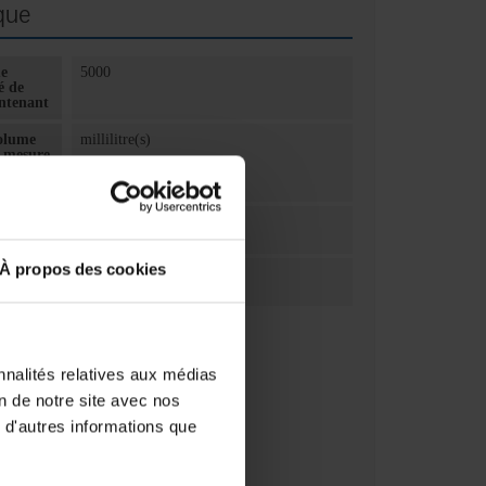
que
me
5000
é de
ontenant
olume
millilitre(s)
e mesure
antité
ation
1
À propos des cookies
ation
Unité(s)
nnalités relatives aux médias
on de notre site avec nos
 d'autres informations que