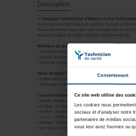
Description
Le
Nettoyant Destructeur d’Odeurs Le Vrai Profession
environnements médicalisés et sensibles. Grâce à sa formule
mauvaises odeurs organiques tout en respectant les surface
maintenir hygiène et confort dans les espaces médicaux.
Bénéfices du produit :
•
Parfume immédiatement tout en faisant briller les surface
•
Détruit biologiquement les salissures organiques.
•
Convient à tous types de surfaces, y compris les textiles.
Mode d’emploi :
Consentement
•
Pulvérisation pour odorisation : utiliser le produit pur.
•
Nettoyage et désodorisation des sols : diluer à 1 % (soit 5
Caractéristiques techniques :
Ce site web utilise des cook
•
Aspect : liquide.
Les cookies nous permettent d
•
Couleur : incolore.
•
Parfum : menthe.
sociaux et d'analyser notre t
•
C.O.V. : 2,00 %.
partenaires de médias sociaux
•
Densité : 1,004 g/cm³.
vous leur avez fournies ou qu'
•
pH : entre 7 et 8.