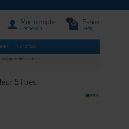
Mon compte
Panier
0
Connexion
(vide)
anté
Location
 d'odeurs et désodorisant
eur 5 litres