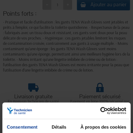
Ajouter au panier
Points forts :
- Pratique et facile d'utilisation : les gants TENA Wash Gloves sont jetables et
prêts à l'emploi, ce qui facilite la toilette quotidienne. - Respectueux de la peau
: fabriqués avec un tissu doux et résistant, ces gants sont doux pour la peau
délicate de vos proches. - Hygiénique : ces gants jetables limitent les risques
de contamination croisée, contrairement aux gants à usage multiple. - Moins
contaminant qu'une éponge : les gants TENA Wash Gloves sont moins
contaminants qu'une éponge, permettant ainsi une meilleure hygiène lors de la
toilette. - Moins irritant qu'une lingette imbibée de crème ou de lotion :
l'utilisation des gants TENA Wash Gloves est moins irritante pour la peau que
l'utilisation d'une lingette imbibée de crème ou de lotion.
Livraison gratuite
Paiement sécurisé
En magasin Technicien de santé
Paiement en ligne 100% sécurisé par
En France à domicile à partir de 99€
carte bancaire ou Paypal
d'achats
Consentement
Détails
À propos des cookies