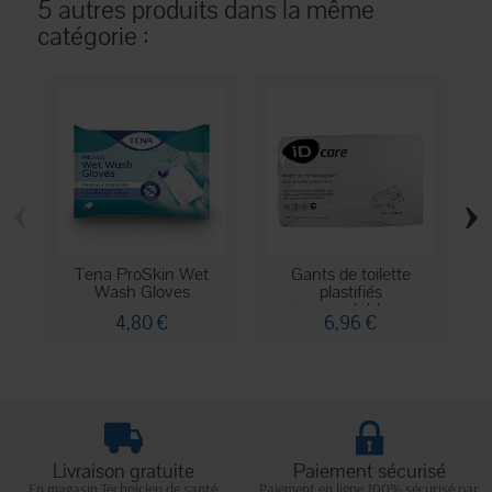
5 autres produits dans la même
catégorie :
‹
›
Tena ProSkin Wet
Gants de toilette
T
Wash Gloves
plastifiés
G
imperméables...
4,80 €
6,96 €
Livraison gratuite
Paiement sécurisé
En magasin Technicien de santé
Paiement en ligne 100% sécurisé par