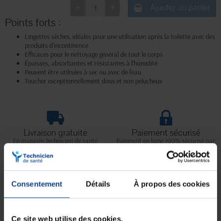
Ajouter au panier
Points forts :
Lingettes sèches, idéales pour une utilisation après la toilette avec des
produits d'incontinence
Efficaces pour le nettoyage général de tout le corps
Épaisses, absorbantes et résistantes à l'humidité
Peuvent être utilisées à sec ou avec de l'eau
Toucher exceptionnellement doux et non pelucheux
Livraison gratuite
Paiement sécurisé
En magasin Technicien de santé
Paiement en ligne 100% sécurisé par
En France à domicile à partir de 99€
carte bancaire ou Paypal
d'achats
Consentement
Détails
À propos des cookies
Expédition
Service client
soignée et discrète
Lundi au jeudi : 9h à 12h30 - 13h30 à
18h
Ce site web utilise des cookies.