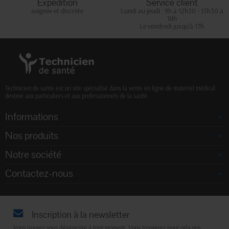
Expédition
Service client
soignée et discrète
Lundi au jeudi : 9h à 12h30 - 13h30 à
18h
Le vendredi jusqu'à 17h
Technicien de santé est un site spécialisé dans la vente en ligne de matériel médical
destiné aux particuliers et aux professionnels de la santé.
Informations
Nos produits
Notre société
Contactez-nous
Inscription à la newsletter
Vous pouvez vous désinscrire à tout moment. Vous trouverez pour cela nos