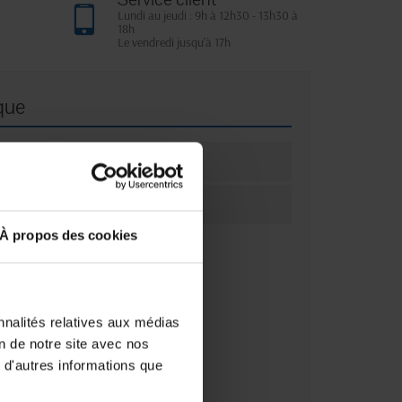
Lundi au jeudi : 9h à 12h30 - 13h30 à
18h
Le vendredi jusqu'à 17h
que
ation
1
ation
Unité(s)
À propos des cookies
nnalités relatives aux médias
on de notre site avec nos
 d'autres informations que