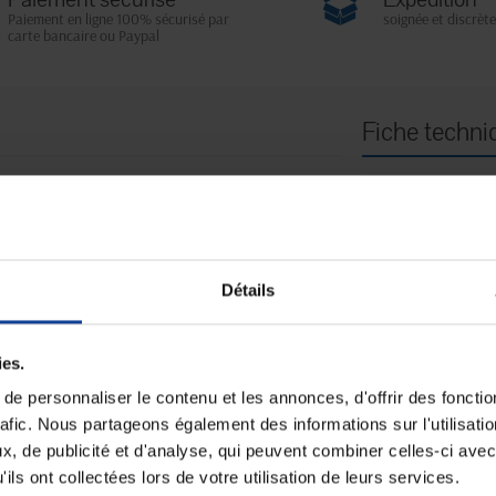
Paiement en ligne 100% sécurisé par
soignée et discrète
carte bancaire ou Paypal
Fiche techni
ique
Unité de consomm
nombre
ur accompagner les personnes âgées ou en situation de
 il protège efficacement les vêtements tout en
Unité de consomm
cret et esthétique.
type (emballage)
Détails
 sans stigmatiser ou infantiliser.
ion salivaire ou les éclaboussures lors des repas.
ies.
avec deux positions pour un maintien sécurisé et
e personnaliser le contenu et les annonces, d'offrir des fonctio
rafic. Nous partageons également des informations sur l'utilisati
sthétique.
t une face imperméable pour une protection optimale.
, de publicité et d'analyse, qui peuvent combiner celles-ci avec
lternative économique et respectueuse de
ils ont collectées lors de votre utilisation de leurs services.