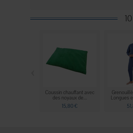
10
‹
Coussin chauffant avec
Grenouill
des noyaux de...
Longues en
15,80 €
51