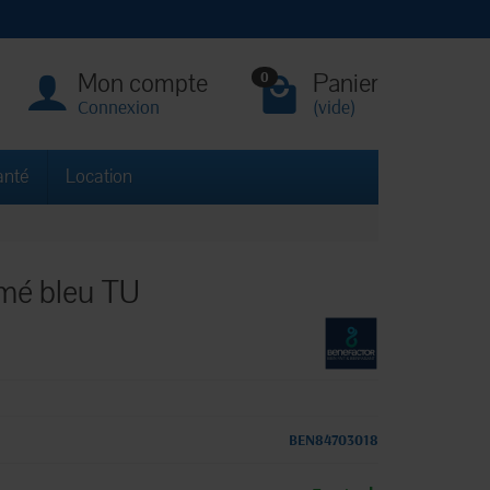
Mon compte
Panier
0
Connexion
(vide)
anté
Location
imé bleu TU
BEN84703018