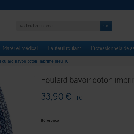
OK
Matériel médical
Fauteuil roulant
Professionnels de s
Foulard bavoir coton imprimé bleu TU
Foulard bavoir coton impr
33,90 €
TTC
Référence