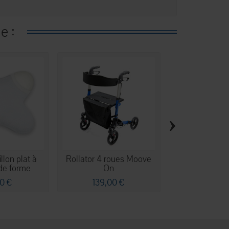
e :
›
illon plat à
Rollator 4 roues Moove
Fauteuil re
de forme
On
moteurs Marcel
0 €
139,00 €
599,9