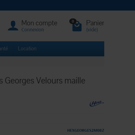
Mon compte
Panier
0
Connexion
(vide)
anté
Location
s Georges Velours maille
HEXGEORGES2M08Z