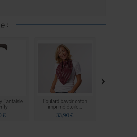
e :
›
 Fantaisie
Foulard bavoir coton
Pince de préhe
rfly
imprimé étoile...
Reacher -
0 €
33,90 €
12,90