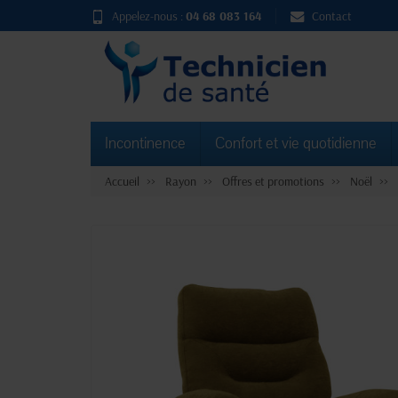
Appelez-nous :
04 68 083 164
Contact
Incontinence
Confort et vie quotidienne
Accueil
Rayon
Offres et promotions
Noël