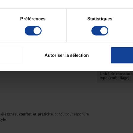
Hauteur hors tout
Préférences
Statistiques
Poids
Poids max
Pays de fabricatio
Garantie produit
Autoriser la sélection
e
Unité de consomm
nombre
Unité de consomm
type (emballage)
e
élégance, confort et praticité
, conçu pour répondre
tyle
.