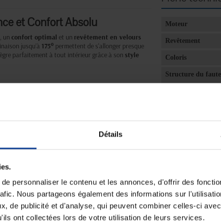
nce et Confort Absolu
Moteur
, un
confort optimal
et un
revêtement en velours
Revêtement
linaison jusqu’à
175°
permettent de s'allonger presque
intègre parfaitement à tout intérieur grâce à son
style
Coloris
Structure du faute
ndépendant du dossier et du repose-jambes
Suspensions du dos
de l'assise
Densité de la mous
l'assise
Détails
Largeur assise l. (
métallique
Largeur hors tout 
ies.
Profondeur hors t
e personnaliser le contenu et les annonces, d'offrir des fonctio
(cm)
rafic. Nous partageons également des informations sur l'utilisati
Hauteur dossier H
, de publicité et d'analyse, qui peuvent combiner celles-ci avec
ils ont collectées lors de votre utilisation de leurs services.
Hauteur sol/assise