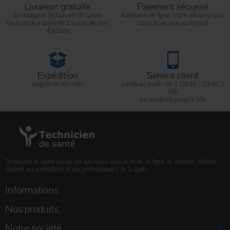
Livraison gratuite
Paiement sécurisé
En magasin Technicien de santé
Paiement en ligne 100% sécurisé par
En France à domicile à partir de 99€
carte bancaire ou Paypal
d'achats
Expédition
Service client
soignée et discrète
Lundi au jeudi : 9h à 12h30 - 13h30 à
18h
Le vendredi jusqu'à 17h
Technicien de santé est un site spécialisé dans la vente en ligne de matériel médical
destiné aux particuliers et aux professionnels de la santé.
Informations
Nos produits
Notre société