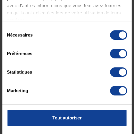
avec d'autres informations que vous leur avez fournies
ou qu'ils ont collectées lors de votre utilisation de leurs
Expédition
Service client
services.
soignée et discrète
Lundi au jeudi : 9h à 12h30 - 13h30 à
18h
Sélection
Le vendredi jusqu'à 17h
Nécessaires
du
consentement
Description
Préférences
sur poignée à piles mini3000 , avec 1 jeu de 4 spéculums réutilisables
et 5 spéculums à usage unique ( 2.5 et 4 mm) avec piles
Statistiques
Fiche technique
Marketing
Unité de
1
consommation
nombre
Unité de
Unité(s)
Tout autoriser
consommation type
(emballage)