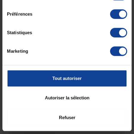
consentement
Caractéristiques :
Préférences
Permet les activités aquatiques et la toilette quotidienne du
patient.
Réduit le risque de contamination.
Imperméables aux liquides, bactéries et virus : protection
Statistiques
contre les contaminants externes.
Perméable à l'air et à la vapeur d'eau, laisse la peau respirer et
réduit le risque de macération.
Marketing
Haute tolérance cutanée, même sur peau sensible.
Compresse absorbante, neutre, non adhérente.
Radio-transparent.
Conformable.
Bords arrondis.
Tout autoriser
Ce que vous achetez : une boite de 5 sachets.
Autoriser la sélection
Fiche technique
Refuser
Fiche technique