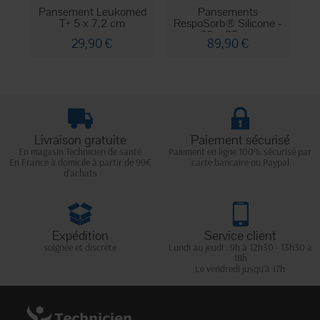
Pansement Leukomed
Pansements
T+ 5 x 7,2 cm
RespoSorb® Silicone -
R
20 x 25 cm
29,90 €
89,90 €
Livraison gratuite
Paiement sécurisé
En magasin Technicien de santé
Paiement en ligne 100% sécurisé par
En France à domicile à partir de 99€
carte bancaire ou Paypal
d'achats
Expédition
Service client
soignée et discrète
Lundi au jeudi : 9h à 12h30 - 13h30 à
18h
Le vendredi jusqu'à 17h