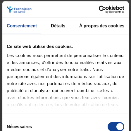
Expédition
Service client
soignée et discrète
Lundi au jeudi : 9h à 12h30 - 13h30 à
18h
Consentement
Détails
À propos des cookies
Le vendredi jusqu'à 17h
Description
Ce site web utilise des cookies.
Les cookies nous permettent de personnaliser le contenu
Pansement adhésif transparent stérile
et les annonces, d'offrir des fonctionnalités relatives aux
avec compresse Leukomed T plus 8 cm x
médias sociaux et d'analyser notre trafic. Nous
15 cm
partageons également des informations sur l'utilisation de
Post-opératoire avec compressse centrale
notre site avec nos partenaires de médias sociaux, de
absorbante.
publicité et d'analyse, qui peuvent combiner celles-ci
Indications :
avec d'autres informations que vous leur avez fournies
ou qu'ils ont collectées lors de votre utilisation de leurs
Pansement stérile post-opératoire semi-perméable, prêt à
l'emploi, destiné au recouvrement imperméable des plaies, peu
services.
à moyennement exsudatives.
Sélection
Nécessaires
du