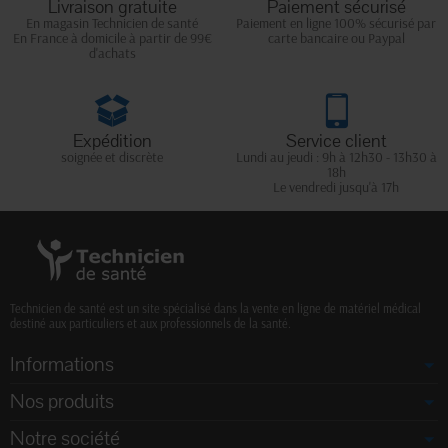
Livraison gratuite
Paiement sécurisé
En magasin Technicien de santé
Paiement en ligne 100% sécurisé par
En France à domicile à partir de 99€
carte bancaire ou Paypal
d'achats
Expédition
Service client
soignée et discrète
Lundi au jeudi : 9h à 12h30 - 13h30 à
18h
Le vendredi jusqu'à 17h
Technicien de santé est un site spécialisé dans la vente en ligne de matériel médical
destiné aux particuliers et aux professionnels de la santé.
Informations
Nos produits
Notre société