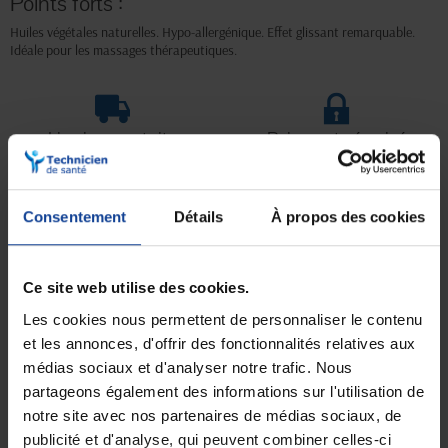
Points forts :
Huiles végétales naturelles. Hypo-allergénique. Effet glissant remarquable.
Idéale pour les massages thérapeutiques.
Livraison gratuite
Paiement sécurisé
En magasin Technicien de santé
Paiement en ligne 100% sécurisé par
En France à domicile à partir de 99€
carte bancaire ou Paypal
d'achats
Consentement
Détails
À propos des cookies
Expédition
Service client
Ce site web utilise des cookies.
soignée et discrète
Lundi au jeudi : 9h à 12h30 - 13h30 à
18h
Le vendredi jusqu'à 17h
Les cookies nous permettent de personnaliser le contenu
et les annonces, d'offrir des fonctionnalités relatives aux
médias sociaux et d'analyser notre trafic. Nous
Description
partageons également des informations sur l'utilisation de
notre site avec nos partenaires de médias sociaux, de
Formulée à base d’huile blanche médicinale, de glycérine végétale et
publicité et d'analyse, qui peuvent combiner celles-ci
d’huiles végétales naturelles, la CREME NEUTRE DE MASSAGE hypo-