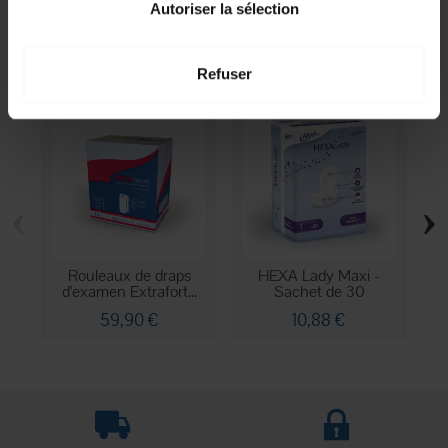
Autoriser la sélection
10 autres produits dans la même
catégorie :
Refuser
‹
›
Rouleaux de draps
HEXA Lady Maxi -
d'examen Extrafort...
Sachet de 30
59,90 €
10,88 €