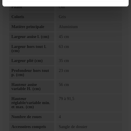
Pliant
Oui
Coloris
Gris
Matière principale
Aluminium
Largeur assise l. (cm)
45 cm
Largeur hors tout l.
63 cm
(cm)
Largeur plié (cm)
35 cm
Profondeur hors tout
23 cm
p. (cm)
Hauteur assise
56 cm
variable H. (cm)
Hauteur
79 à 91,5
réglable/variable min.
et max. (cm)
Nombre de roues
4
Accessoires compris
Sangle de dossier