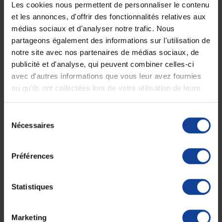
Les cookies nous permettent de personnaliser le contenu
•
Coloris disponibles : Gris anthracite.
et les annonces, d'offrir des fonctionnalités relatives aux
Fiche technique
médias sociaux et d'analyser notre trafic. Nous
Notice - Mode d'emploi de Rollator 4 roues Moov Go
partageons également des informations sur l'utilisation de
- Gris anthracite
notre site avec nos partenaires de médias sociaux, de
publicité et d'analyse, qui peuvent combiner celles-ci
avec d'autres informations que vous leur avez fournies
ou qu'ils ont collectées lors de votre utilisation de leurs
services.
Sélection
Nécessaires
du
consentement
Préférences
Statistiques
Marketing