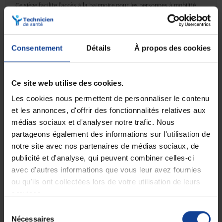
Ce siège facilite l’accès à la baignoire pour les personnes à mobilité
réduite et s’adapte aux baignoires allant jusqu’à 700 mm de largeur.
Il pivote à 360° pour simplifier les transferts et est équipé
d’accoudoirs fixes.
Une manette de verrouillage ainsi que deux stabilisateurs latéraux
Consentement
Détails
À propos des cookies
renforcent la sécurité de l’utilisateur.
Sa structure en acier époxy lui confère solidité et durabilité.
•
Dimensions hors-tout : 730 × 485 × 504 mm.
Ce site web utilise des cookies.
•
Dimensions de l’assise : 404 × 382 mm.
•
Largeur entre accoudoirs : 510 mm.
Les cookies nous permettent de personnaliser le contenu
•
Poids : 5,5 kg.
et les annonces, d'offrir des fonctionnalités relatives aux
•
Poids maximal : 120 kg.
•
Dispositif médical de classe IIa.
médias sociaux et d'analyser notre trafic. Nous
•
Garantie : 2 ans.
partageons également des informations sur l'utilisation de
notre site avec nos partenaires de médias sociaux, de
Fiche technique
publicité et d'analyse, qui peuvent combiner celles-ci
Notice - Mode d'emploi de Siège de bain pivotant -
avec d'autres informations que vous leur avez fournies
AquaPivot
ou qu'ils ont collectées lors de votre utilisation de leurs
services.
Sélection
Nécessaires
du