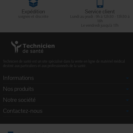
Expédition
Service client
soignée et discrète
Lundi au jeudi : 9h à 12h30 - 13h30 à
18h
Le vendredi jusqu'à 17h
Technicien de santé est un site spécialisé dans la vente en ligne de matériel médical
destiné aux particuliers et aux professionnels de la santé.
Informations
Nos produits
Notre société
Contactez-nous