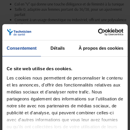
Col en "V" qui donne une touche d'élégance et de féminité à la tunique
Taille 0, adaptée aux femmes portant du 36/38, pour un ajustement
parfait
Convient à un usage domestique ou industriel, offrant une polyvalence
d'utilisation
Fabriquée en tissu résistant, elle est adaptée à un entretien régulier et
intensif
Design moderne et chic qui permet de rester stylée tout en étant
pratique
Consentement
Détails
À propos des cookies
Ce site web utilise des cookies.
Livraison gratuite
Paiement sécurisé
Les cookies nous permettent de personnaliser le contenu
En magasin Technicien de santé
Paiement en ligne 100% sécurisé par
et les annonces, d'offrir des fonctionnalités relatives aux
En France à domicile à partir de 99€
carte bancaire ou Paypal
d'achats
médias sociaux et d'analyser notre trafic. Nous
partageons également des informations sur l'utilisation de
notre site avec nos partenaires de médias sociaux, de
publicité et d'analyse, qui peuvent combiner celles-ci
Expédition
Service client
avec d'autres informations que vous leur avez fournies
soignée et discrète
Lundi au jeudi : 9h à 12h30 - 13h30 à
18h
ou qu'ils ont collectées lors de votre utilisation de leurs
Le vendredi jusqu'à 17h