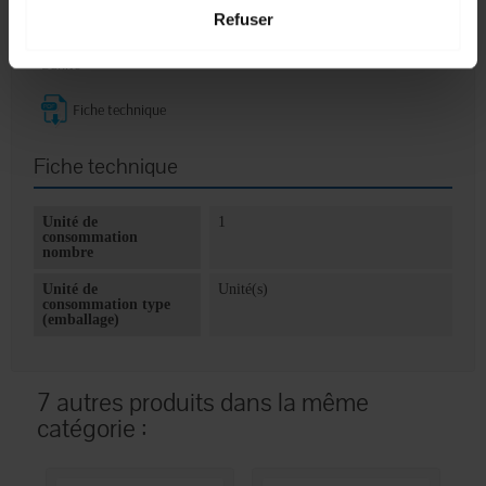
- Avec housse de protection.
Refuser
- Sans latex.
- 10 x 26 cm.
- L'unité
Fiche technique
Fiche technique
Unité de
1
consommation
nombre
Unité de
Unité(s)
consommation type
(emballage)
7 autres produits dans la même
catégorie :