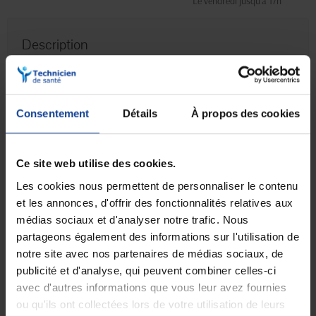
Le vendredi jusqu'à 17h
Description
Un coussin de gel froid / chaud contre les
douleurs
Consentement
Détails
À propos des cookies
Thermogel de Pic Solution
est un coussin de gel pensé pour des
traitements de
cryothérapie
(froid) ou de
thermothérapie
(chaud).
Il s'adapte à de nombreuses applications et utilisations, pour les
adultes comme les enfants.
Ce site web utilise des cookies.
Sa grande taille de 10cm x 26cm permet de l'appliquer sur le ventre, le
Les cookies nous permettent de personnaliser le contenu
dos, la cuisse ou l'épaule.
et les annonces, d'offrir des fonctionnalités relatives aux
Pourquoi utiliser Thermogel ?
médias sociaux et d'analyser notre trafic. Nous
Le chaud et le froid sont utilisés dans de nombreux traitements grâce
partageons également des informations sur l'utilisation de
à leurs
importantes propriétés thérapeutiques.
notre site avec nos partenaires de médias sociaux, de
publicité et d'analyse, qui peuvent combiner celles-ci
Vous souffrez de lombalgies, sciatalgies, rigidité articulaire,
rhumatismes ou douleurs musculaires ? Alors la
thermothérapie
(en
avec d'autres informations que vous leur avez fournies
utilisant la partie chauffante de la compresse) saura vous soulager
ou qu'ils ont collectées lors de votre utilisation de leurs
rapidement.