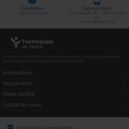
Expédition
Service client
soignée et discrète
Lundi au jeudi : 9h à 12h30 - 13h30 à
18h
Le vendredi jusqu'à 17h
Technicien de santé est un site spécialisé dans la vente en ligne de matériel médical
destiné aux particuliers et aux professionnels de la santé.
Informations
Nos produits
Notre société
Contactez-nous
Inscription à la newsletter