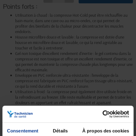
Points forts :
Utilisation à chaud : la compresse Hot-Cold peut être réchauffée au
bain-marie, dans une cuve ou au micro-ondes, ce qui permet de
profiter des bienfaits de la chaleur pour décontracter les muscles
endoloris.
Housse microfibre douce et lavable : la compresse est dotée d'une
housse en microfibre douce et lavable, ce qui la rend agréable au
toucher et facile à entretenir.
Gel non toxique d'excellent rendement d'inertie : le gel contenu dans la
compresse est non toxique et offre un excellent rendement d'inertie, ce
qui permet de maintenir la compresse chaude plus longtemps pour une
efficacité maximale.
Enveloppe en PVC renforcée ultra-résistante : l'enveloppe de la
compresse est fabriquée en PVC renforcé façon tissage ultra-résistant,
ce qui la rend durable et résistante à l'usure.
Utilisation à froid : la compresse peut également être utilisée froide en
la refroidissant au freezer. Elle reste malléable et permet de traiter les
douleurs en apportant un effet rafraîchissant et apaisant.
Consentement
Détails
À propos des cookies
Livraison gratuite
Paiement sécurisé