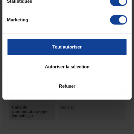
Statistiques
Cette compresse peut également être utilisée froide. En effet, refroidie
au freezer, elle reste malléable et permet de traiter les douleurs.
Marketing
Disponible en différentes tailles :
- 23 x 13 cm
- 30 x 18 cm
- 40 x 30 cm
- Tri-section
Tout autoriser
Fiche technique
Autoriser la sélection
Fiche technique
Refuser
Unité de
1
consommation
nombre
Unité de
Unité(s)
consommation type
(emballage)