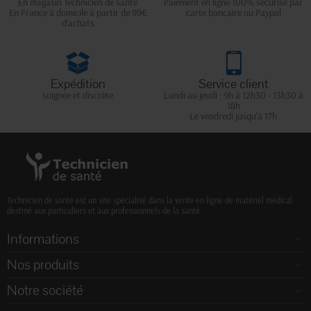
En magasin Technicien de santé
Paiement en ligne 100% sécurisé par
En France à domicile à partir de 99€
carte bancaire ou Paypal
d'achats
Expédition
Service client
soignée et discrète
Lundi au jeudi : 9h à 12h30 - 13h30 à
18h
Le vendredi jusqu'à 17h
Technicien de santé est un site spécialisé dans la vente en ligne de matériel médical
destiné aux particuliers et aux professionnels de la santé.
Informations
Nos produits
Notre société