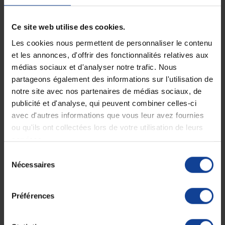
En magasin Technicien de santé
Paiement en ligne 100% sécurisé par
En France à domicile à partir de 99€
carte bancaire ou Paypal
d'achats
Ce site web utilise des cookies.
Les cookies nous permettent de personnaliser le contenu
et les annonces, d'offrir des fonctionnalités relatives aux
Expédition
Service client
médias sociaux et d'analyser notre trafic. Nous
soignée et discrète
Lundi au jeudi : 9h à 12h30 - 13h30 à
partageons également des informations sur l'utilisation de
18h
Le vendredi jusqu'à 17h
notre site avec nos partenaires de médias sociaux, de
publicité et d'analyse, qui peuvent combiner celles-ci
avec d'autres informations que vous leur avez fournies
Description
ou qu'ils ont collectées lors de votre utilisation de leurs
services.
Besoin de décontracter vos muscles endoloris ou les préparer à l'effort
?
Tirer profit des bienfaits de la chaleur
avec la
compresse Hot-Cold
.
Sélection
Elle se réchauffe en cuve, au bain-marie ou encore au micro-ondes.
Nécessaires
du
Elle peut être placée directement sur la peau grâce à sa housse
consentement
microfibre douce et lavable.
Préférences
La compresse Hot Cold est composée d'un
gel non toxique
d'excellent rendement d'inertie et d'une enveloppe en PVC renforcée
façon tissage ultra-résistante.