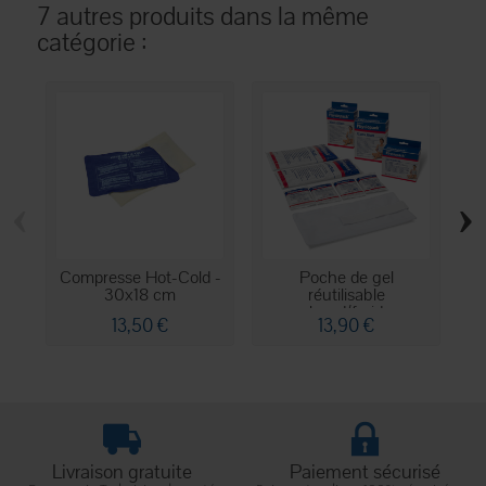
7 autres produits dans la même
catégorie :
‹
›
Compresse Hot-Cold -
Poche de gel
30x18 cm
réutilisable
r
chaud/froid...
13,50 €
13,90 €
Livraison gratuite
Paiement sécurisé