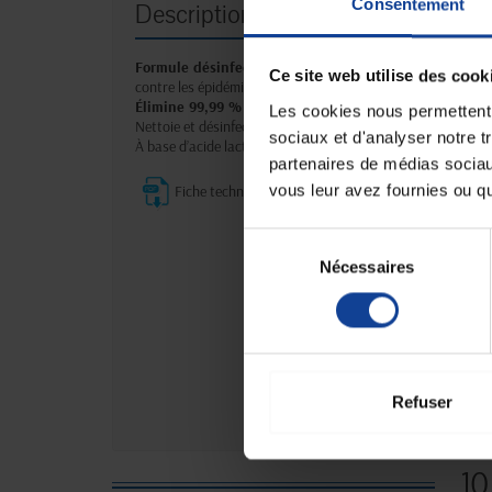
Consentement
Description
Formule désinfectante
à large spectre,
prête à l’emploi
Ce site web utilise des cook
contre les épidémies,
idéale pour l’univers médical et le
Élimine 99,99 % des germes.
Les cookies nous permettent d
Nettoie et désinfecte tous types de surfaces hautes et petit
sociaux et d'analyser notre t
À base d’acide lactique : un actif biocide 100 % biosourcé i
partenaires de médias sociaux
vous leur avez fournies ou qu'
Fiche technique
Sélection
Nécessaires
du
consentement
Refuser
10