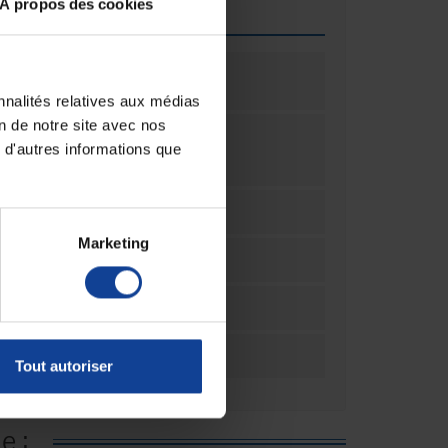
À propos des cookies
que
me
5000
é de
ontenant
nnalités relatives aux médias
on de notre site avec nos
olume
millilitre(s)
e mesure
 d'autres informations que
antité
ation
1
Marketing
ation
Unité(s)
ar
4
palette
128
ndable
Tout autoriser
e :