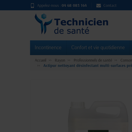
Appelez-nous :
04 68 083 164
Contact
Incontinence
Confort et vie quotidienne
Accueil
Rayon
Professionnels de santé
Consom
Actipur nettoyant désinfectant multi-surfaces prê