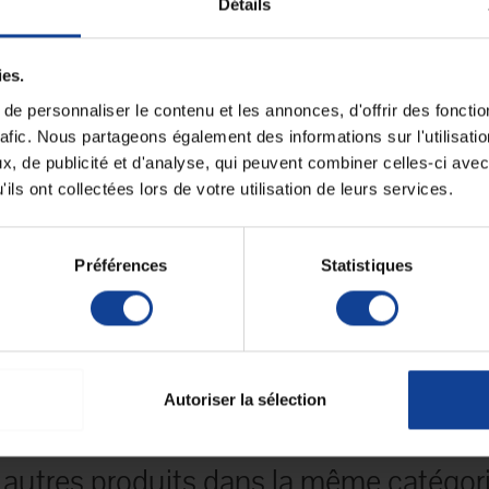
Détails
Fiche techni
, conforme aux protocoles d’hygiène pour la prévention
Quantité de volu
ies.
s milieux sensibles.
Indique la quantit
contenu dans le c
e personnaliser le contenu et les annonces, d'offrir des fonctio
s objets non sensibles aux acides.
rafic. Nous partageons également des informations sur l'utilisati
Unité mesure de v
ssu de la fermentation de sucres.
(indique l'unité d
, de publicité et d'analyse, qui peuvent combiner celles-ci avec
utilisée pour la qu
de volume)
ils ont collectées lors de votre utilisation de leurs services.
Unité de consomm
nombre
Préférences
Statistiques
Unité de consomm
type (emballage)
Nombre d'unité p
carton.
Nombre dunit par 
Unit Minimum ve
Autoriser la sélection
 autres produits dans la même catégori