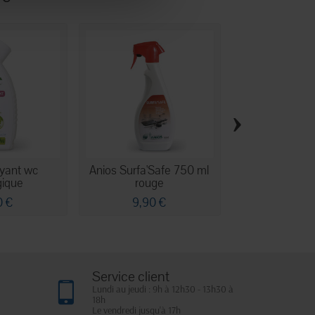
›
oyant wc
Anios Surfa'Safe 750 ml
Surfanios pr
gique
rouge
0 €
9,90 €
35,90
Service client
Lundi au jeudi : 9h à 12h30 - 13h30 à
18h
Le vendredi jusqu'à 17h