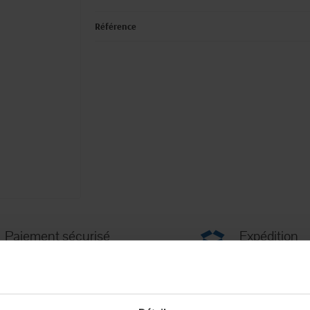
Référence
Paiement sécurisé
Expédition
Paiement en ligne 100% sécurisé par
soignée et discrète
carte bancaire ou Paypal