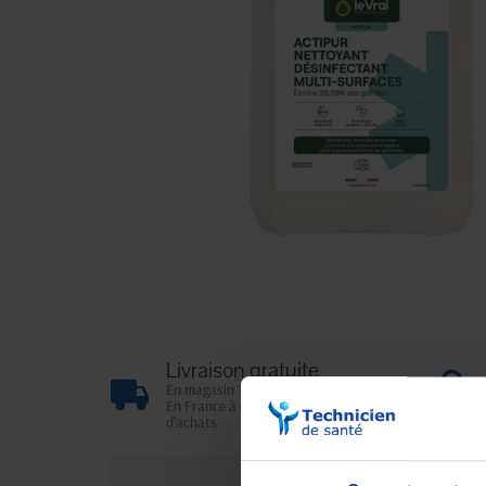
Livraison gratuite
En magasin Technicien de santé
En France à domicile à partir de 99€
d'achats