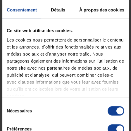
Consentement
Détails
À propos des cookies
EN STOCK
EN STOCK
Désinfectant Bactopin
Altogerm Autopercutant
Plus 5 l
Unidose 150 ml
Ce site web utilise des cookies.
53,90 €
8,30 €
Les cookies nous permettent de personnaliser le contenu
et les annonces, d'offrir des fonctionnalités relatives aux
médias sociaux et d'analyser notre trafic. Nous
partageons également des informations sur l'utilisation de
notre site avec nos partenaires de médias sociaux, de
publicité et d'analyse, qui peuvent combiner celles-ci
avec d'autres informations que vous leur avez fournies
ou qu'ils ont collectées lors de votre utilisation de leurs
services.
Sélection
EN STOCK
EN STOCK
Nécessaires
Aerosol bactéricide
Détergent Ecolabel
du
menthe 750 ml PUCK
Enzypin 5 litres
consentement
Préférences