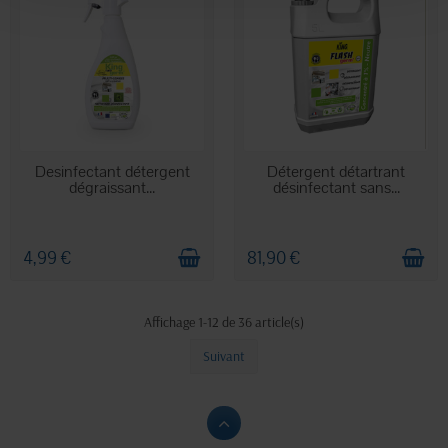
EN STOCK
EN STOCK
Desinfectant détergent
Détergent détartrant
dégraissant...
désinfectant sans...
4,99 €
81,90 €
Affichage 1-12 de 36 article(s)
Suivant