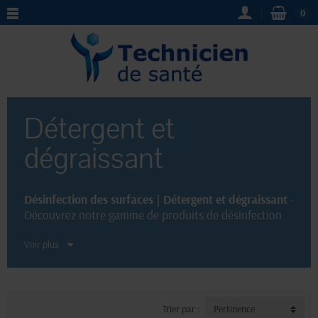
0
Détergent et
dégraissant
Désinfection des surfaces | Détergent et dégraissant
-
Découvrez notre gamme de produits de désinfection
des surfaces hautement efficaces. Grâce à
Voir plus
nos
détergents et dégraissants
, éliminez facilement les
bactéries et les microbes présents sur toutes les
surfaces. Choisissez la qualité pour protéger votre
environnement de travail en toute sécurité.
Trier par :
Pertinence