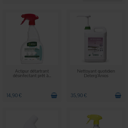
EN STOCK
EN STOCK
Actipur détartrant
Nettoyant quotidien
désinfectant prêt à...
Deterg'Anios
14,90 €
35,90 €