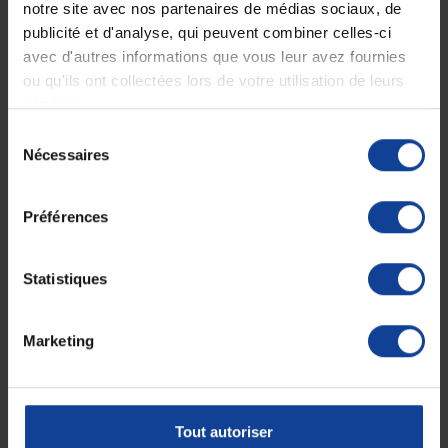
Description
notre site avec nos partenaires de médias sociaux, de
publicité et d'analyse, qui peuvent combiner celles-ci
Lame de laryngoscope classic+ F.O.
avec d'autres informations que vous leur avez fournies
Macintosh 4 à fibres optiques
ou qu'ils ont collectées lors de votre utilisation de leurs
4000 cycles d’autoclavage.
services.
Sélection
Poignée ergonomique et très bon éclairage.
Nécessaires
du
Sécurisé pour les patients
consentement
Label de qualité smoothSURFACE (surface lisse)
Préférences
Économique
Empreinte environnementale réduite
Statistiques
Garantie : 10 ans
Marketing
Fiche technique
Unité de
1
consommation
nombre
Tout autoriser