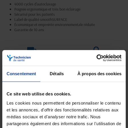
4000 cycles d'autoclavage
Poignée ergonomique et très bon éclairage
Sécurisé pour les patients
Label de qualité smoothSURFACE
Économique et empreinte environnementale réduite
Garantie de 10 ans
Livraison gratuite
Paiement sécurisé
En magasin Technicien de santé
Paiement en ligne 100% sécurisé par
En France à domicile à partir de 99€
carte bancaire ou Paypal
d'achats
Consentement
Détails
À propos des cookies
Ce site web utilise des cookies.
Expédition
Service client
soignée et discrète
Lundi au jeudi : 9h à 12h30 - 13h30 à
Les cookies nous permettent de personnaliser le contenu
18h
et les annonces, d'offrir des fonctionnalités relatives aux
Le vendredi jusqu'à 17h
médias sociaux et d'analyser notre trafic. Nous
partageons également des informations sur l'utilisation de