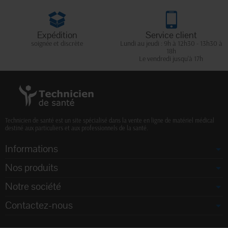
Expédition
Service client
soignée et discrète
Lundi au jeudi : 9h à 12h30 - 13h30 à
18h
Le vendredi jusqu'à 17h
Technicien de santé est un site spécialisé dans la vente en ligne de matériel médical
destiné aux particuliers et aux professionnels de la santé.
Informations
Nos produits
Notre société
Contactez-nous