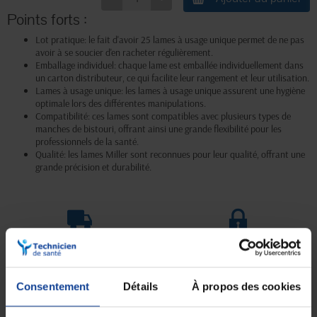
Points forts :
Lot pratique: le fait d'avoir 25 lames à usage unique permet de ne pas
avoir à se soucier d'en racheter régulièrement.
Emballage individuel: chaque lame est emballée individuellement dans
un carton distributeur, ce qui facilite leur rangement et leur utilisation.
Lames à usage unique: les lames à usage unique assurent une hygiène
optimale lors des différentes manipulations.
Compatibilité: ces lames sont compatibles avec plusieurs types de
manches de bistouri, offrant ainsi une grande flexibilité pour les
professionnels de la santé.
Qualité: les lames Miller sont reconnues pour leur qualité, offrant une
grande précision et durabilité.
Livraison gratuite
Paiement sécurisé
En magasin Technicien de santé
Paiement en ligne 100% sécurisé par
En France à domicile à partir de 99€
carte bancaire ou Paypal
d'achats
Consentement
Détails
À propos des cookies