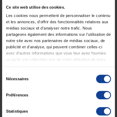
Expédition
Service client
Ce site web utilise des cookies.
soignée et discrète
Lundi au jeudi : 9h à 12h30 - 13h30 à
18h
Les cookies nous permettent de personnaliser le contenu
Le vendredi jusqu'à 17h
et les annonces, d'offrir des fonctionnalités relatives aux
médias sociaux et d'analyser notre trafic. Nous
Description
partageons également des informations sur l'utilisation de
notre site avec nos partenaires de médias sociaux, de
publicité et d'analyse, qui peuvent combiner celles-ci
Hygiéniques et sûres.
Transmission de lumière optimale
par transducteur de
avec d'autres informations que vous leur avez fournies
grande taille.
ou qu'ils ont collectées lors de votre utilisation de leurs
Lumière très brillante
grâce à l’éclairage LED HEINE 2,5 V ou
services.
3,5 V du boîtier de laryngoscope.
Forme parfaitement étudiée des lames:
Simplifie
Sélection
l’intubation.
Nécessaires
du
Risque de blessure réduit
avec bords soigneusement
arrondis.
consentement
Rigidité de torsion extrême,
pratiquement incassable.
Les lames ne gèlent pas
et ne collent pas à la langue en cas
Préférences
de basse température.
S’adapte sur toutes les poignées F.O. standard
selon la
norme ISO 7376 (norme verte).
Statistiques