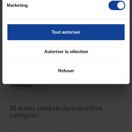
Marketing
Fiche technique
Fiche technique
Tout autoriser
Coloris
Gris
Pays de fabrication
Europe
Autoriser la sélection
Unité de
1
consommation
nombre
Refuser
Unité de
Boîte(s)
consommation type
(emballage)
10 autres produits dans la même
catégorie :