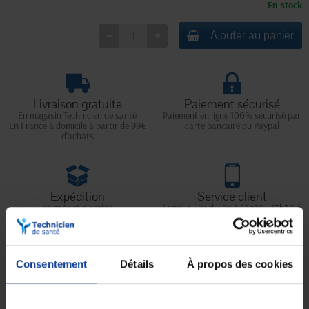
En stock
Ajouter au panier
Livraison gratuite
Paiement sécurisé
En magasin Technicien de santé
Paiement en ligne 100% sécurisé par
En France à domicile à partir de 99€
carte bancaire ou Paypal
d'achats
Expédition
Service client
soignée et discrète
Lundi au jeudi : 9h à 12h30 - 13h30 à
18h
Le vendredi jusqu'à 17h
Consentement
Détails
À propos des cookies
Description
Les chaussons pour homme
Jose
combinent confort, praticité et