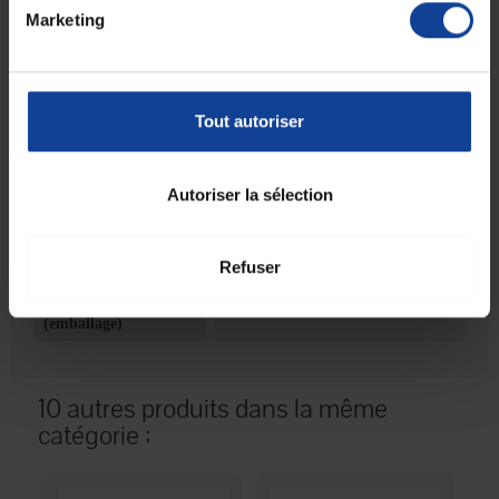
Marketing
Fiche technique
Fiche technique
Tout autoriser
Coloris
Gris
Pays de fabrication
Europe
Autoriser la sélection
Unité de
1
consommation
nombre
Refuser
Unité de
Boîte(s)
consommation type
(emballage)
10 autres produits dans la même
catégorie :