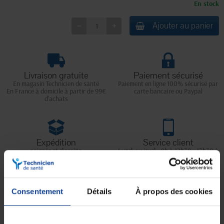
En stock
Ajouter au panier
Livraison gratuite
Paiement sécurisé
En magasin Technicien de santé
Paiement en ligne 100% sécurisé par
En France à domicile à partir de 99€
carte bancaire ou Paypal
d'achats
Expédition
Service client
soignée et discrète
Lundi au jeudi : 9h à 12h30 - 13h30 à
18h
Le vendredi jusqu'à 17h
Consentement
Détails
À propos des cookies
Description
Les chaussons pour homme
Jose
combinent confort, praticité et