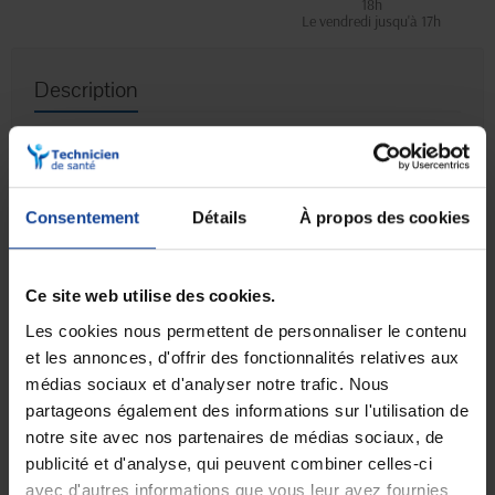
18h
Le vendredi jusqu'à 17h
Description
Les
grenouillères à manches longues Benefactor en
Interlock
sont fabriquées dans un
coton doux, naturel, respirant et
hypoallergénique
, pour un confort optimal au quotidien. Elles sont
particulièrement adaptées aux
aidants
grâce à leur grande facilité
Consentement
Détails
À propos des cookies
d'enfilage qui garantit un gain de temps et un apaisement conséquent.
Ce
modèle à manches longues
est parfait pendant les saisons où
les températures sont plus froides comme l'automne ou
Ce site web utilise des cookies.
l'hiver.
L'enfilage est très simple
: une fermeture zippée est située
dans le dos jusqu'à l'entrejambe. Cette fermeture empêche notamment
Les cookies nous permettent de personnaliser le contenu
aux personnes désorientées (
exemple : maladie d'Alzheimer
) d'enlever
leurs vêtements ou encore leurs protections contre l'incontinence.
et les annonces, d'offrir des fonctionnalités relatives aux
médias sociaux et d'analyser notre trafic. Nous
Pour les aidants, les grenouillères Benefactor apportent les
partageons également des informations sur l'utilisation de
bénéfices suivants :
notre site avec nos partenaires de médias sociaux, de
Les soins peuvent être donnés sans déshabiller totalement le
publicité et d'analyse, qui peuvent combiner celles-ci
patient
avec d'autres informations que vous leur avez fournies
Le patient n'a pas besoin d'effectuer de grands mouvements