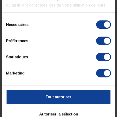
Limite les risques qu'un patient enlève ses protections contre
ou qu'ils ont collectées lors de votre utilisation de leurs
l'incontinence
services.
Gain de temps à l'habillage
Sélection
Ces grenouillères sont créées et designées à Toulouse par une
PME
Nécessaires
du
datant de 1905
. La qualité des tissus utilisés ainsi que la longévité de
ces grenouillères en font des produits de choix pour les personnes en
consentement
situation de dépendance.
Préférences
Caractéristiques des grenouillères
Benefactor manches longues
Statistiques
100% Coton peigné doux, naturel, respirant et
hypoallergénique
Grande résistance aux lavages
Entretien facile : lavable en machine à 90°C et séchable en
Marketing
machine également.
Fermeture éclair allant de l'entrejambe au haut du dos
Taille : 3
Couleur : Gris Chiné
Convient aux hommes et aux femmes
Tout autoriser
Correspondance des tailles
Taille
Taille
Autoriser la sélection
Taille 3
Taille 4
Taille 5
Taille 6