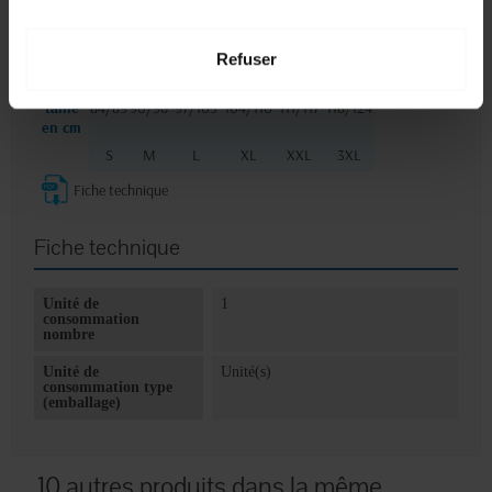
1
2
Tour de
poitrine
86/92
93/99
100/106
107/122
123/128
129/132
Refuser
en cm
Tour de
taille
84/89
90/96
97/103
104/110
111/117
118/124
en cm
S
M
L
XL
XXL
3XL
Fiche technique
Fiche technique
Unité de
1
consommation
nombre
Unité de
Unité(s)
consommation type
(emballage)
10 autres produits dans la même