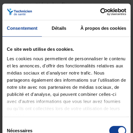
Haute capacité de stockage d'énergie
Rechargeable, ce qui permet une utilisation plus durable et
économique
Longue durée de vie, avec un nombre de cycles de charges/décharges
plus élevé
Consentement
Détails
À propos des cookies
Légère et compacte, ce qui facilite son transport et son utilisation
Compatible avec de nombreux appareils électroniques
Ce site web utilise des cookies.
Les cookies nous permettent de personnaliser le contenu
et les annonces, d'offrir des fonctionnalités relatives aux
Livraison gratuite
Paiement sécurisé
En magasin Technicien de santé
Paiement en ligne 100% sécurisé par
médias sociaux et d'analyser notre trafic. Nous
En France à domicile à partir de 99€
carte bancaire ou Paypal
partageons également des informations sur l'utilisation de
d'achats
notre site avec nos partenaires de médias sociaux, de
publicité et d'analyse, qui peuvent combiner celles-ci
avec d'autres informations que vous leur avez fournies
Expédition
Service client
ou qu'ils ont collectées lors de votre utilisation de leurs
soignée et discrète
Lundi au jeudi : 9h à 12h30 - 13h30 à
services.
18h
Le vendredi jusqu'à 17h
Sélection
Nécessaires
du