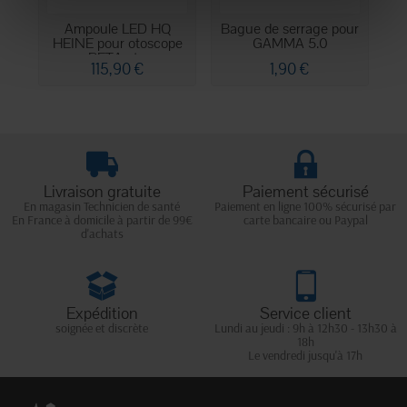
Ampoule LED HQ
Bague de serrage pour
Ca
HEINE pour otoscope
GAMMA 5.0
BETA et...
115,90 €
1,90 €
Livraison gratuite
Paiement sécurisé
En magasin Technicien de santé
Paiement en ligne 100% sécurisé par
En France à domicile à partir de 99€
carte bancaire ou Paypal
d'achats
Expédition
Service client
soignée et discrète
Lundi au jeudi : 9h à 12h30 - 13h30 à
18h
Le vendredi jusqu'à 17h