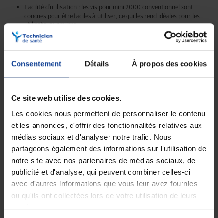
Facilité d'utilisation : les vis pour mini 2000 conventionnel sont
conçues pour être faciles à utiliser, ce qui les rend idéales pour les
utilisateurs novices.
Robustesse : ces vis sont fabriquées à partir de matériaux de haute
qualité, ce qui les rend résistantes et durables.
Polyvalence : elles conviennent à une large gamme d'applications, que
ce soit pour des projets de bricolage ou des travaux professionnels.
Consentement
Détails
À propos des cookies
Compatibilité : les vis pour mini 2000 conventionnel sont compatibles
avec de nombreux outils et peuvent donc être utilisées avec facilité.
Efficacité : grâce à leur conception spéciale, ces vis offrent une grande
efficacité de forage et de fixation.
Ce site web utilise des cookies.
Les cookies nous permettent de personnaliser le contenu
et les annonces, d'offrir des fonctionnalités relatives aux
médias sociaux et d'analyser notre trafic. Nous
Livraison gratuite
Paiement sécurisé
partageons également des informations sur l'utilisation de
En magasin Technicien de santé
Paiement en ligne 100% sécurisé par
notre site avec nos partenaires de médias sociaux, de
En France à domicile à partir de 99€
carte bancaire ou Paypal
d'achats
publicité et d'analyse, qui peuvent combiner celles-ci
avec d'autres informations que vous leur avez fournies
ou qu'ils ont collectées lors de votre utilisation de leurs
services.
Expédition
Service client