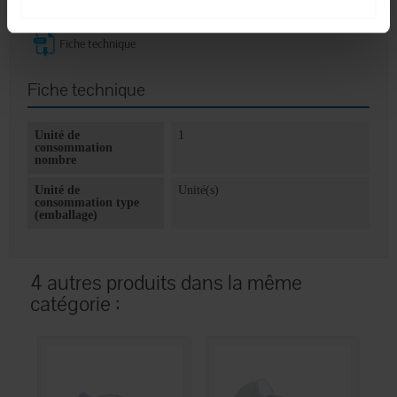
Système anti-reflux
Fiche technique
Fiche technique
Unité de
1
consommation
nombre
Unité de
Unité(s)
consommation type
(emballage)
4 autres produits dans la même
catégorie :