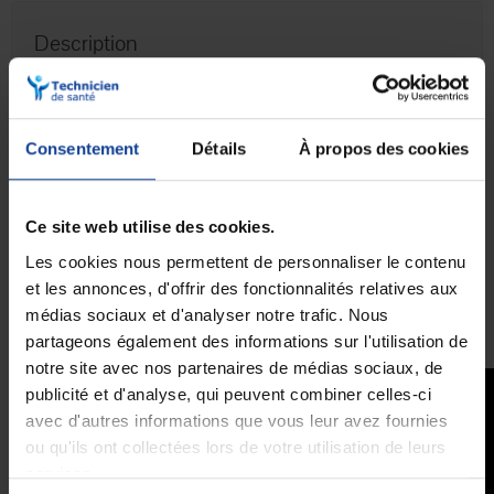
Description
Urinal pour homme anti-reflux
L'
urinal anti-déversement Urolis
est un urinal disposant d'un
systène unique
empêchant le déversement
.
Consentement
Détails
À propos des cookies
L'
urinal Urolis
peut contenir jusqu'à 1,5 litres d'urine. Il est donc
parfait pour les hommes ayant une mobilité réduite ou dans
l'impossibilité temporaire de se lever.
Ce site web utilise des cookies.
Sa forme est totalement adaptée à une utilisation allongée, et son
Les cookies nous permettent de personnaliser le contenu
système anti-déversement
le rend très sûr pour une utilisation
et les annonces, d'offrir des fonctionnalités relatives aux
quotidienne. Très hygiénique, l'urinal dispose d'un bouchon pour le
médias sociaux et d'analyser notre trafic. Nous
vider.
partageons également des informations sur l'utilisation de
notre site avec nos partenaires de médias sociaux, de
publicité et d'analyse, qui peuvent combiner celles-ci
avec d'autres informations que vous leur avez fournies
ou qu'ils ont collectées lors de votre utilisation de leurs
services.