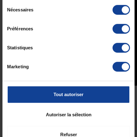
Sélection
Nécessaires
du
consentement
Préférences
Statistiques
Marketing
Tout autoriser
Caractéristiques et avantage de l'urinal
anti-déverserment Urolis
Autoriser la sélection
Poignée ergonomique.
S'utilise en toute sécurité en position assise ou allongée
Bouchon de vidange.
Contenance : 1,5 litres.
Refuser