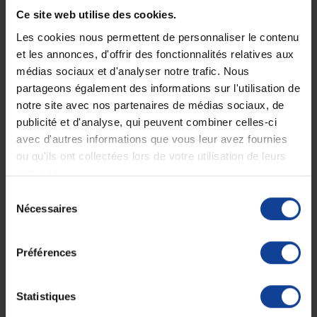
•
Fabriqué en polyéthylène.
•
Capacité maximale : 1000 ml.
Ce site web utilise des cookies.
•
Équipé d’une poignée ergonomique et d’une échelle graduée.
Les cookies nous permettent de personnaliser le contenu
Composition :
et les annonces, d'offrir des fonctionnalités relatives aux
•
Matière : polyéthylène.
médias sociaux et d'analyser notre trafic. Nous
•
Sans latex.
partageons également des informations sur l'utilisation de
•
Sans phtalates.
•
Conditions de stockage : conserver dans un endroit frais et sec.
notre site avec nos partenaires de médias sociaux, de
publicité et d'analyse, qui peuvent combiner celles-ci
Stérilisation :
•
Le produit est toujours fourni non stérile
avec d'autres informations que vous leur avez fournies
•
Ne pas stériliser à chaud, par autoclave ou par rayonnement.
ou qu'ils ont collectées lors de votre utilisation de leurs
•
Ne convient pas à une stérilisation.
services.
Avant toute réutilisation, suivre rigoureusement les étapes
Sélection
suivantes :
Nécessaires
du
•
Vider l’urinal immédiatement après usage.
•
Nettoyer manuellement à l’eau tiède en utilisant un détergent-
consentement
désinfectant adapté.
•
Désinfecter selon les normes en vigueur (nationales et
Préférences
internationales).
•
Résiste à un lavage à une température maximale de 80°C.
•
Non compatible avec une stérilisation par autoclave.
Statistiques
Chaque lot est soumis à un contrôle qualité rigoureux :