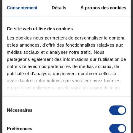
Consentement
Détails
À propos des cookies
Ce site web utilise des cookies.
Les cookies nous permettent de personnaliser le contenu
et les annonces, d'offrir des fonctionnalités relatives aux
médias sociaux et d'analyser notre trafic. Nous
partageons également des informations sur l'utilisation de
EN STOCK
Marchepied 2 marches
notre site avec nos partenaires de médias sociaux, de
publicité et d'analyse, qui peuvent combiner celles-ci
avec d'autres informations que vous leur avez fournies
89,90 €
ou qu'ils ont collectées lors de votre utilisation de leurs
services.
Sélection
Affichage 1-1 de 1 article(s)
Nécessaires
du
consentement
Préférences