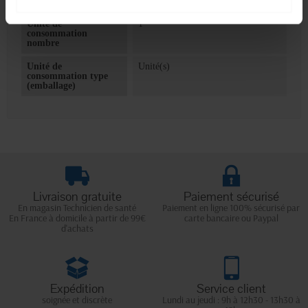
Unité de
1
consommation
nombre
Unité de
Unité(s)
consommation type
(emballage)
Livraison gratuite
Paiement sécurisé
En magasin Technicien de santé
Paiement en ligne 100% sécurisé par
En France à domicile à partir de 99€
carte bancaire ou Paypal
d'achats
Expédition
Service client
soignée et discrète
Lundi au jeudi : 9h à 12h30 - 13h30 à