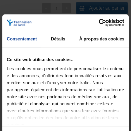
Ajouter au panier
Points forts :
Marchepied sécurisé avec ses 2 marches à plateaux coins arrondis
revêtus de caoutchouc antidérapant.
Structure solide en métal soudé garantissant une grande stabilité lors
Consentement
Détails
À propos des cookies
de son utilisation.
Revêtement époxy blanc qui lui confère une plus grande résistance aux
chocs et aux rayures.
Conçu pour un usage quotidien, que ce soit à la maison, au bureau ou
Ce site web utilise des cookies.
dans tout autre environnement professionnel.
Les cookies nous permettent de personnaliser le contenu
et les annonces, d'offrir des fonctionnalités relatives aux
médias sociaux et d'analyser notre trafic. Nous
partageons également des informations sur l'utilisation de
Livraison gratuite
Paiement sécurisé
notre site avec nos partenaires de médias sociaux, de
En magasin Technicien de santé
Paiement en ligne 100% sécurisé par
En France à domicile à partir de 99€
carte bancaire ou Paypal
publicité et d'analyse, qui peuvent combiner celles-ci
d'achats
avec d'autres informations que vous leur avez fournies
ou qu'ils ont collectées lors de votre utilisation de leurs
services.