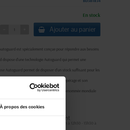
BD381834
En stock
Ajouter au panier
Autoguard est spécialement conçue pour répondre aux besoins
 dispose d'une technologie Autoguard qui permet une
e Autoguard permet de disposer d'un stock suffisant pour les
t de couleur rose, ce qui facilite son repérage et son
 est fabriqué par BD, une entreprise de renommée mondiale
À propos des cookies
Service client
Lundi au jeudi : 9h à 12h30 - 13h30 à
18h