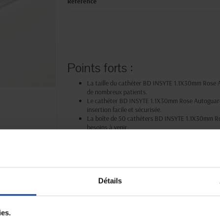
Référence
Points forts :
La taille du cathéter BD INSYTE 1.1X30mm Rose 
de nombreux patients.
Le cathéter BD INSYTE 1.1X30mm Rose Autoguard
insertion facile et sécurisée.
La boîte de 50 cathéters BD INSYTE 1.1X30mm Ros
besoins à venir.
Le cathéter BD INSYTE 1.1X30mm Rose Autoguard es
utilisation.
Le cathéter BD INSYTE 1.1X30mm Rose Autoguard
dans le domaine des dispositifs médicaux.
Détails
Paiement sécurisé
Expédition
Paiement en ligne 100% sécurisé par
soignée et discrète
ies.
carte bancaire ou Paypal