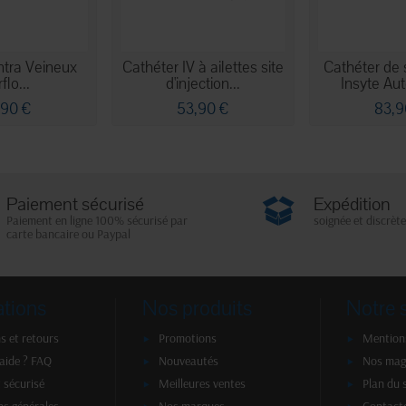
ntra Veineux
Cathéter IV à ailettes site
Cathéter de 
flo...
d'injection...
Insyte Aut
,90 €
53,90 €
83,9
Paiement sécurisé
Expédition
Paiement en ligne 100% sécurisé par
soignée et discrète
carte bancaire ou Paypal
ations
Nos produits
Notre 
s et retours
Promotions
Mentions
'aide ? FAQ
Nouveautés
Nos mag
 sécurisé
Meilleures ventes
Plan du 