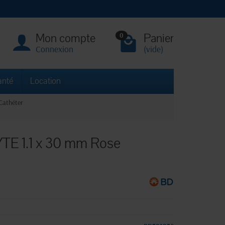
Mon compte
Panier
0
Connexion
(vide)
anté
Location
Cathéter
YTE 1.1 x 30 mm Rose