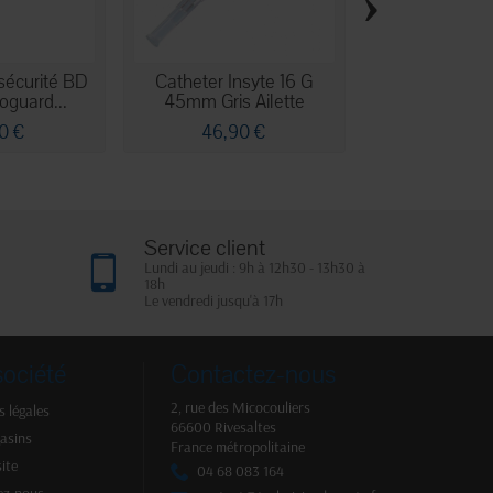
›
sécurité BD
Catheter Insyte 16 G
Valve bidirect
oguard...
45mm Gris Ailette
pression pos
0 €
46,90 €
111,90
Service client
Lundi au jeudi : 9h à 12h30 - 13h30 à
18h
Le vendredi jusqu'à 17h
société
Contactez-nous
2, rue des Micocouliers
 légales
66600 Rivesaltes
asins
France métropolitaine
site
04 68 083 164