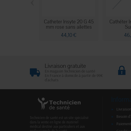
‹
Catheter Insyte 20 G 45
Cathéter I
mm rose sans ailettes
Sur
44,10 €
46
Livraison gratuite
En magasin Technicien de santé
En France à domicile à partir de 99€
d'achats
Inform
Livraison
Besoin d
Technicien de santé est un site spécialisé
dans la vente en ligne de matériel
Paiement
médical destiné aux particuliers et aux
professionnels de la santé.