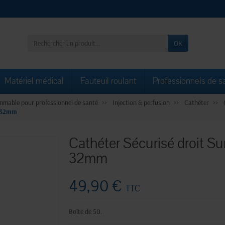
OK
Matériel médical
Fauteuil roulant
Professionnels de s
mable pour professionnel de santé
Injection & perfusion
Cathéter
G 32mm
Cathéter Sécurisé droit S
32mm
49,90 €
TTC
Boîte de 50.