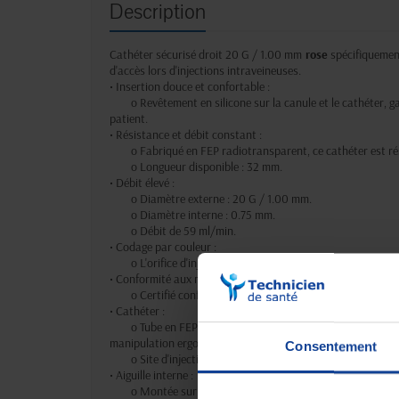
Description
Cathéter sécurisé droit 20 G / 1.00 mm
rose
spécifiquement
d'accès lors d'injections intraveineuses.
• Insertion douce et confortable :
o Revêtement en silicone sur la canule et le cathéter, g
patient.
• Résistance et débit constant :
o Fabriqué en FEP radiotransparent, ce cathéter est rés
o Longueur disponible : 32 mm.
• Débit élevé :
o Diamètre externe : 20 G / 1.00 mm.
o Diamètre interne : 0.75 mm.
o Débit de 59 ml/min.
• Codage par couleur :
o L'orifice d'injection est codé couleur pour une identif
• Conformité aux normes internationales :
o Certifié conforme aux normes ISO 9626 et EN ISO 10
• Cathéter :
o Tube en FEP radio-opaque, monté sur une base transp
manipulation ergonomique.
Consentement
o Site d'injection muni d'un bouchon codé couleur selo
• Aiguille interne :
o Montée sur une base Luer 6% transparente.