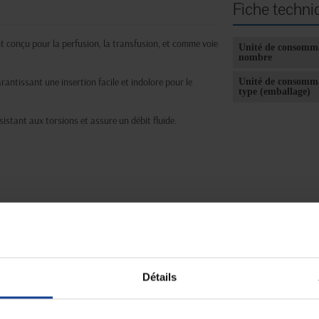
Fiche techni
 conçu pour la perfusion, la transfusion, et comme voie
Unité de consomm
nombre
arantissant une insertion facile et indolore pour le
Unité de consomm
type (emballage)
istant aux torsions et assure un débit fluide.
ication rapide et pratique.
555-5.
arente équipée de larges ailettes pour une
Détails
n les normes.