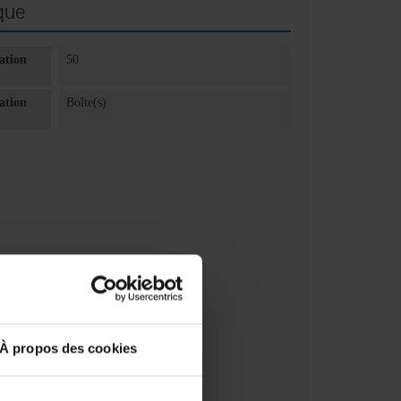
que
ation
50
ation
Boîte(s)
À propos des cookies