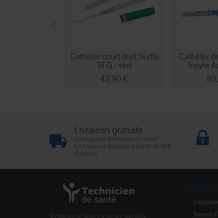
‹
Catheter court droit Surflo
Cathéter d
18 G - vert
Insyte A
42,90 €
83
Livraison gratuite
En magasin Technicien de santé
En France à domicile à partir de 99€
d'achats
Inform
Livraison
Besoin d
Technicien de santé est un site spécialisé