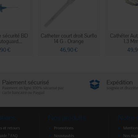
e sécurité BD
Catheter court droit Surflo
Cathéter Au
utoguard...
14 G - Orange
1.3 Mm
,90 €
46,90 €
49,9
Paiement sécurisé
Expédition
Paiement en ligne 100% sécurisé par
soignée et discrète
carte bancaire ou Paypal
ations
Nos produits
Notre 
s et retours
Promotions
Mentions
'aide ? FAQ
Nouveautés
Nos mag