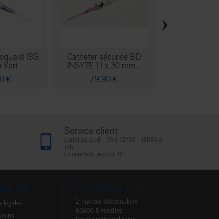
›
toguard 18G
Catheter sécurisé BD
Catheter Insy
 Vert
INSYTE 1.1 x 30 mm...
30 mm v
0 €
79,90 €
48,10
Service client
Lundi au jeudi : 9h à 12h30 - 13h30 à
18h
Le vendredi jusqu'à 17h
société
Contactez-nous
2, rue des Micocouliers
 légales
66600 Rivesaltes
asins
France métropolitaine