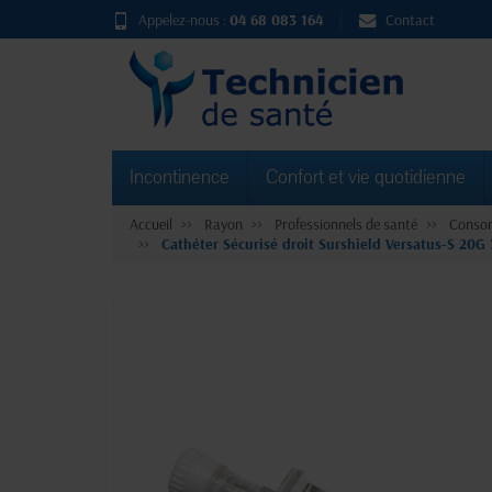
Appelez-nous :
04 68 083 164
Contact
Incontinence
Confort et vie quotidienne
Accueil
Rayon
Professionnels de santé
Consom
Cathéter Sécurisé droit Surshield Versatus-S 20