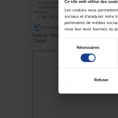
Ce site web utilise des cook
o Permet une visualisation immédiate du retour veineu
o Dotée d'un filtre hydrophobe amovible pour l'échappe
Les cookies nous permettent d
• Bouchon :
sociaux et d'analyser notre t
o Type Luer Lock, blanc opaque, pour une sécurisation 
partenaires de médias sociaux
Fiche technique
vous leur avez fournies ou qu'
Notice - Mode d'emploi de Cathéter Séc
32mm
Sélection
Nécessaires
du
consentement
Refuser