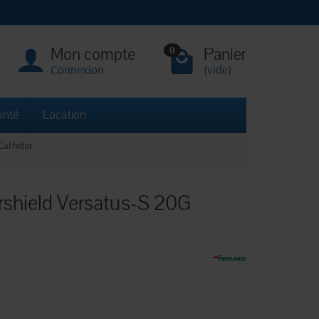
Mon compte
Panier
0
Connexion
(vide)
anté
Location
Cathéter
urshield Versatus-S 20G