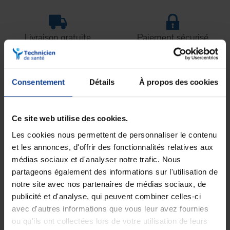
Livraison gratuite
Paiement sécurisé
En magasin Technicien de santé
Paiement en ligne 100% sécurisé par
En France à domicile à partir de 99€
carte bancaire ou Paypal
d'achats
Consentement
Détails
À propos des cookies
Expédition
Service client
soignée et discrète
Lundi au jeudi : 9h à 12h30 - 13h30 à
Ce site web utilise des cookies.
18h
Le vendredi jusqu'à 17h
Les cookies nous permettent de personnaliser le contenu
et les annonces, d'offrir des fonctionnalités relatives aux
médias sociaux et d'analyser notre trafic. Nous
Description
partageons également des informations sur l'utilisation de
notre site avec nos partenaires de médias sociaux, de
Conçu avec une sélection attentive des matériaux.
publicité et d'analyse, qui peuvent combiner celles-ci
La chambre de reflux confirme visuellement que le cathéter est
avec d'autres informations que vous leur avez fournies
correctement inséré dans la veine.
ou qu'ils ont collectées lors de votre utilisation de leurs
L’extrémité pointue de l’aiguille minimise les traumatismes vasculaires