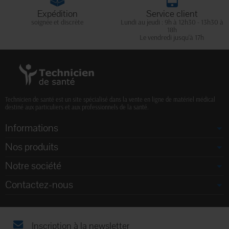
Expédition
Service client
soignée et discrète
Lundi au jeudi : 9h à 12h30 - 13h30 à
18h
Le vendredi jusqu'à 17h
Technicien de santé est un site spécialisé dans la vente en ligne de matériel médical
destiné aux particuliers et aux professionnels de la santé.
Informations
Nos produits
Notre société
Contactez-nous
Inscription à la newsletter