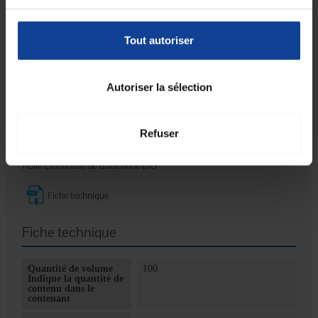
personnes allergiques à l’un des ingrédients. Ne pas appliquer sur les
muqueuses et les yeux. Produit à usage externe. Tenir hors de portée
et de vue des enfants.
Tout autoriser
Avant toute application, veuillez vous référer auprès d'un
professionnel de santé formé en aromathérapie.
Autoriser la sélection
Ingrédients actifs :
Menthol
Huile Essentielle de Cajeput BIO
Refuser
Huile Essentielle de Girofle BIO
Huile Essentielle d’Eucalyptus Globulus BIO
Huile Essentielle de Gaulthérie BIO
Fiche technique
Fiche technique
Quantité de volume
100
Indique la quantité de
contenu dans le
contenant