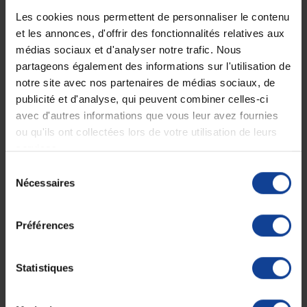
Les cookies nous permettent de personnaliser le contenu
et les annonces, d'offrir des fonctionnalités relatives aux
Description
médias sociaux et d'analyser notre trafic. Nous
partageons également des informations sur l'utilisation de
Crème pour alléger les jambes grâce au
notre site avec nos partenaires de médias sociaux, de
froid
publicité et d'analyse, qui peuvent combiner celles-ci
Le
SOIN TONIFIANT JAMBES LOURDES
possède une texture légère
avec d'autres informations que vous leur avez fournies
qui en favorise l’absorption et l’efficacité.
ou qu'ils ont collectées lors de votre utilisation de leurs
Ses principes actifs apportent leurs
vertus traditionnelles,
services.
drainantes, décongestionnantes et constrictives
.
Sélection
Nécessaires
Son EFFET CRYOGENIQUE INTENSE donne une
sensation de
du
fraîcheur
qui intervient rapidement
consentement
en persistant plus d’une heure.
Préférences
Les
sensations désagréables de JAMBES LOURDES
laissent place
à un confort et à un bien-être instantanés.
Composition de la crème spécial jambes
Statistiques
lourdes HEXA (cryothérapie)
Menthol naturel 4 %