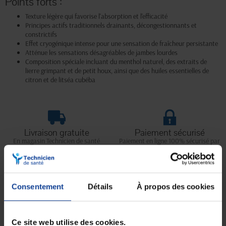
Points forts :
Texture légère qui favorise l'absorption et l'efficacité
Principes actifs traditionnels drainants, décongestionnants et
constrictifs
Effet cryogénique intense pour une sensation de fraîcheur persistante
Atténue les sensations désagréables de jambes lourdes
Composition spéciale incluant du menthol naturel, des extraits de
lierre grimpant et de petit houx, ainsi que des huiles essentielles de
citron et de litséa cubéba
Livraison gratuite
Paiement sécurisé
En magasin Technicien de santé
Paiement en ligne 100% sécurisé par
En France à domicile à partir de 99€
carte bancaire ou Paypal
d'achats
Consentement
Détails
À propos des cookies
Expédition
Service client
soignée et discrète
Lundi au jeudi : 9h à 12h30 - 13h30 à
18h
Ce site web utilise des cookies.
Le vendredi jusqu'à 17h