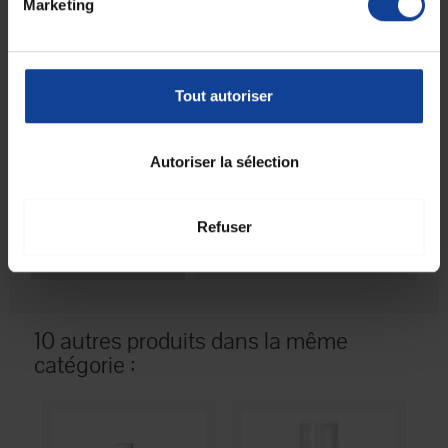
Marketing
Extraits de Lierre Grimpant et de Petit Houx 5 %
Huiles essentielles de Citron et Litséa Cubéba 1 %.
Fiche technique
Tout autoriser
Fiche technique
Autoriser la sélection
Unité de
1
consommation
nombre
Refuser
Unité de
Unité(s)
consommation type
(emballage)
10 autres produits dans la même
catégorie :