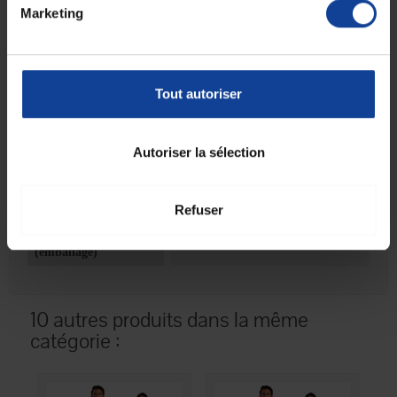
Marketing
Fiche technique
Fiche technique
Tout autoriser
Coloris
Bleu marine
Pays de fabrication
Europe
Autoriser la sélection
Unité de
1
consommation
nombre
Refuser
Unité de
Boîte(s)
consommation type
(emballage)
10 autres produits dans la même
catégorie :