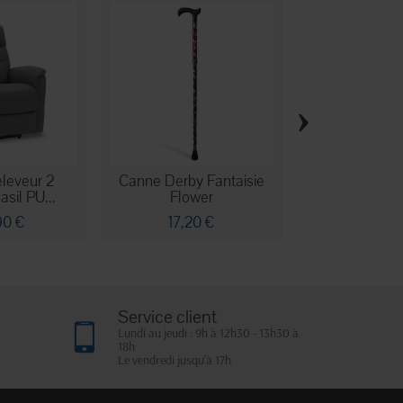
›
eleveur 2
Canne Derby Fantaisie
REVITIVE Med
sil PU...
Flower
- Stimulateu
90 €
17,20 €
329,90
Service client
Lundi au jeudi : 9h à 12h30 - 13h30 à
18h
Le vendredi jusqu'à 17h