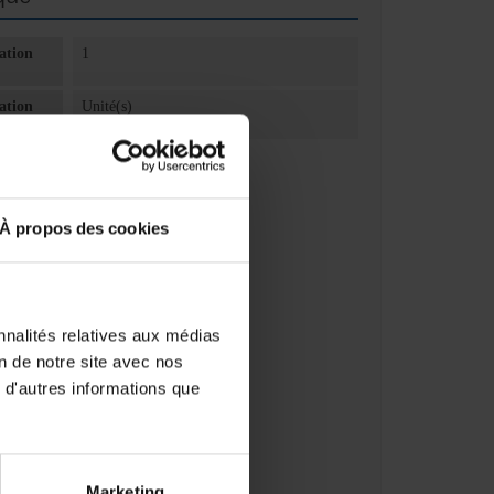
ation
1
ation
Unité(s)
À propos des cookies
nnalités relatives aux médias
on de notre site avec nos
 d'autres informations que
Marketing