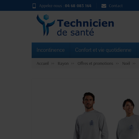
Appelez-nous :
04 68 083 164
Contact
Incontinence
Confort et vie quotidienne
Accueil
Rayon
Offres et promotions
Noël