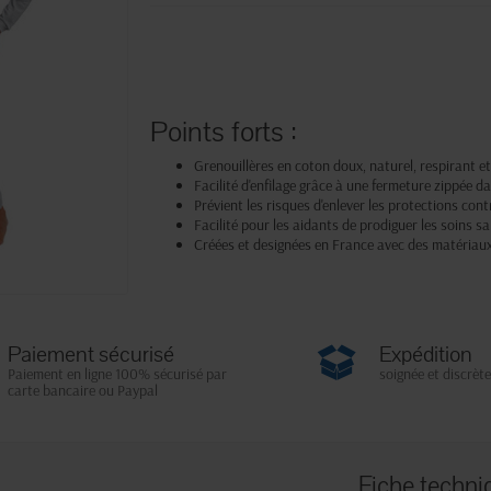
Points forts :
Grenouillères en coton doux, naturel, respirant e
Facilité d'enfilage grâce à une fermeture zippée d
Prévient les risques d'enlever les protections cont
Facilité pour les aidants de prodiguer les soins s
Créées et designées en France avec des matériaux
Paiement sécurisé
Expédition
Paiement en ligne 100% sécurisé par
soignée et discrète
carte bancaire ou Paypal
Fiche techni