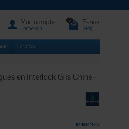
Mon compte
Panier
0
Connexion
(vide)
anté
Location
ues en Interlock Gris Chiné -
BEN85041402