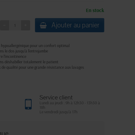
En stock
Ajouter au panier
t hypoallergénique pour un confort optimal
ans le dos jusqu'à l'entrejambe
re l'incontinence
ans déshabiller totalement le patient
 de qualité pour une grande résistance aux lavages
Service client
Lundi au jeudi : 9h à 12h30 - 13h30 à
18h
Le vendredi jusqu'à 17h
que