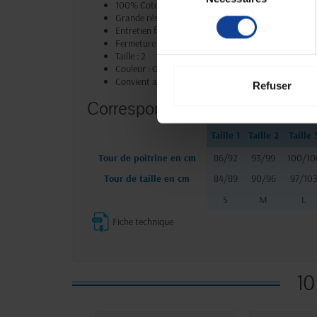
100% Coton peigné doux, naturel, respirant et hypo
consentement
Grande résistance aux lavages
Entretien facile : lavable en machine à 90°C et séc
Fermeture éclair allant de l'entrejambe au haut du 
Taille : 2
Couleur : Gris Chiné
Convient aux hommes et aux femmes
Refuser
Correspondance des tailles
Taille 1
Taille 2
Taille 
Tour de poitrine en cm
86/92
93/99
100/10
Tour de taille en cm
84/89
90/96
97/10
S
M
L
Fiche technique
10