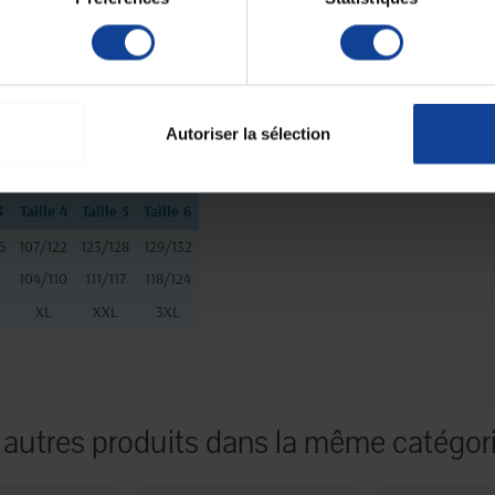
allergénique
hable en machine également.
dos
Autoriser la sélection
3
Taille 4
Taille 5
Taille 6
6
107/122
123/128
129/132
3
104/110
111/117
118/124
XL
XXL
3XL
 autres produits dans la même catégori