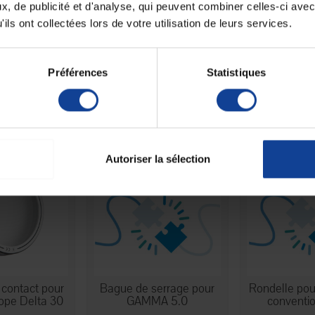
, de publicité et d'analyse, qui peuvent combiner celles-ci avec
ils ont collectées lors de votre utilisation de leurs services.
1
Unité(s)
Préférences
Statistiques
 autres produits dans la même catégori
Autoriser la sélection
contact pour
Bague de serrage pour
Rondelle pou
ope Delta 30
GAMMA 5.0
conventio