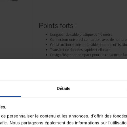
Points forts :
Longueur de câble pratique de 1,6 mètre
Connecteur universel compatible avec de nombre
Construction solide et durable pour une utilisati
Transfert de données rapide et efficace
Design élégant et compact pour un rangement fac
Détails
Paiement sécurisé
Expédition
Paiement en ligne 100% sécurisé par
soignée et discrète
carte bancaire ou Paypal
ies.
e personnaliser le contenu et les annonces, d'offrir des fonctio
rafic. Nous partageons également des informations sur l'utilisati