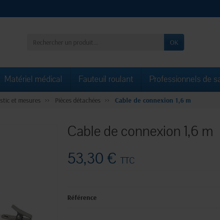
OK
Matériel médical
Fauteuil roulant
Professionnels de s
stic et mesures
Pièces détachées
Cable de connexion 1,6 m
Cable de connexion 1,6 m
53,30 €
TTC
Référence