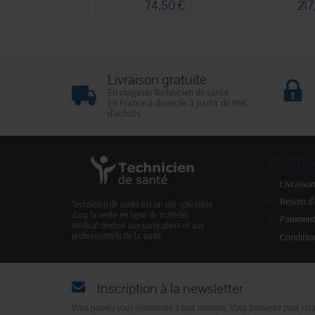
74,50 €
217
Livraison gratuite
En magasin Technicien de santé
En France à domicile à partir de 99€
d'achats
Inform
Livraison
Besoin d
Technicien de santé est un site spécialisé
dans la vente en ligne de matériel
Paiement
médical destiné aux particuliers et aux
Conditio
professionnels de la santé.
Inscription à la newsletter
Vous pouvez vous désinscrire à tout moment. Vous trouverez pour cel