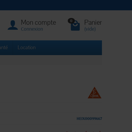
Mon compte
Panier
0
Connexion
(vide)
anté
Location
HEIX00099667