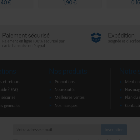
,40 €
1,90 €
0,1
Paiement sécurisé
Expédition
Paiement en ligne 100% sécurisé par
soignée et discrète
carte bancaire ou Paypal
ations
Nos produits
Notre 
s et retours
Promotions
Mentions
'aide ? FAQ
Nouveautés
Nos mag
 sécurisé
Meilleures ventes
Plan du 
ns générales
Nos marques
Contact
a