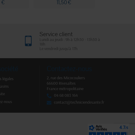
6 €
11,50 €
178,90
Service client
Lundi au jeudi : 9h à 12h30 - 13h30 à
18h
Le vendredi jusqu'à 17h
société
Contactez-nous
2, rue des Micocouliers
 légales
66600 Rivesaltes
asins
France métropolitaine
site
04 68 083 164
ez-nous
contact@techniciendesante.fr