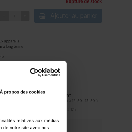
Rupture de stock
Ajouter au panier
ux appareils
on à long terme
ile
À propos des cookies
Service client
Lundi au jeudi : 9h à 12h30 - 13h30 à
18h
Le vendredi jusqu'à 17h
nnalités relatives aux médias
on de notre site avec nos