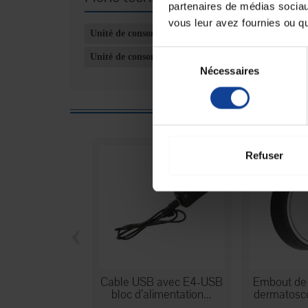
partenaires de médias sociaux
vous leur avez fournies ou qu'
Unité de consommation nombre
Sélection
Unité de consommation type (emballage)
Nécessaires
du
consentement
10
Refuser
‹
Cable USB avec E4-USB
Embout de 
bloc d’alimentation...
dermatosc