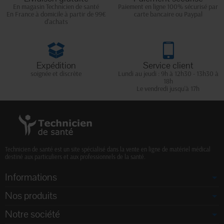
En magasin Technicien de santé
Paiement en ligne 100% sécurisé par
En France à domicile à partir de 99€
carte bancaire ou Paypal
d'achats
Expédition
Service client
soignée et discrète
Lundi au jeudi : 9h à 12h30 - 13h30 à
18h
Le vendredi jusqu'à 17h
Technicien de santé est un site spécialisé dans la vente en ligne de matériel médical
destiné aux particuliers et aux professionnels de la santé.
Informations
Nos produits
Notre société