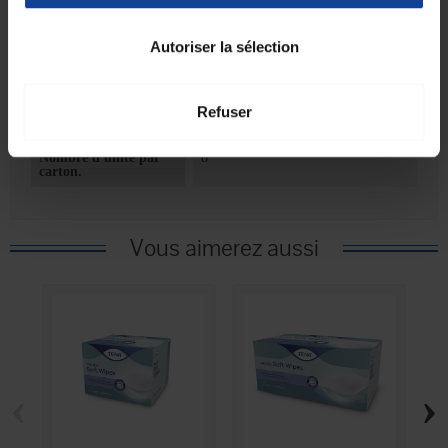
Unité de
25
Autoriser la sélection
consommation
nombre
Unité de
Sachet(s)
consommation type
Refuser
(emballage)
Nombre d'unité par
8
carton.
Vous aimerez aussi
‹
›