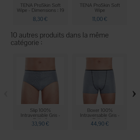
TENA ProSkin Soft
TENA ProSkin Soft
T
Wipe - Dimensions : 19
Wipe
-
x...
8,30 €
11,00 €
10 autres produits dans la même
catégorie :
‹
›
Slip 100%
Boxer 100%
Intraversable Gris -
Intraversable Gris -
I
Taille 2
Taille 8
33,90 €
44,90 €