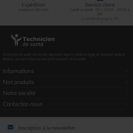
Expédition
Service client
soignée et discrète
Lundi au jeudi : 9h à 12h30 - 13h30 à
18h
Le vendredi jusqu'à 17h
Technicien de santé est un site spécialisé dans la vente en ligne de matériel médical
destiné aux particuliers et aux professionnels de la santé.
Informations
Nos produits
Notre société
Contactez-nous
Inscription à la newsletter