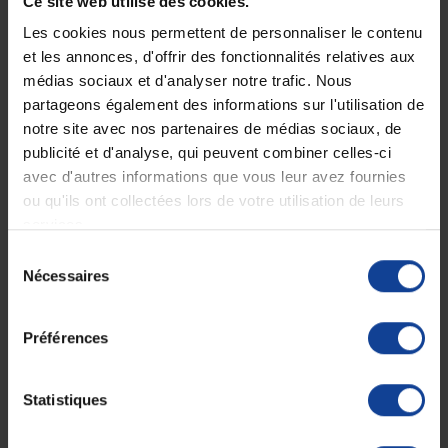
Ce site web utilise des cookies.
Les cookies nous permettent de personnaliser le contenu
et les annonces, d'offrir des fonctionnalités relatives aux
médias sociaux et d'analyser notre trafic. Nous
partageons également des informations sur l'utilisation de
EN STOCK
EN STOCK
Tabouret de douche
Chaise de douche confort
notre site avec nos partenaires de médias sociaux, de
découpe anatomique...
I-Fit
publicité et d'analyse, qui peuvent combiner celles-ci
avec d'autres informations que vous leur avez fournies
ou qu'ils ont collectées lors de votre utilisation de leurs
169,90 €
89,90 €
services.
Sélection
Nécessaires
du
consentement
Préférences
Statistiques