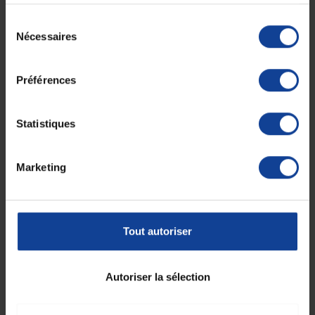
Assise : l. 50 cm, p. 45 cm.
services.
Hauteur d'assise réglable de 38 à 55 cm.
Sélection
Montage sans outils.
Nécessaires
Existe en chaise de douche.
du
Poids max. : 180 kg.
consentement
Poids total : 3,7 kg
Couleur : Blanc
Préférences
Matière : Plastique traité
Dont 0,33 € d'eco participation mobilier.
Statistiques
Fiche technique
Marketing
Fiche technique
Coloris
Blanc
Tout autoriser
Matière principale
Plastique traité
Largeur assise l. (cm)
37.5 cm
Autoriser la sélection
Profondeur de l'assise
37.5 cm
(cm)