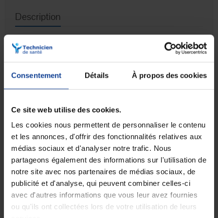
Description
Le tabouret de douche d'une grande
stabilité et confortable
Le
tabouret de douche confort I-Fit d'Invacare
est un tabouret
léger en plastique traité permettant de pouvoir
s'asseoir dans la
Consentement
Détails
À propos des cookies
douche
en toute sécurité.
Ses
larges pieds
assurent une
grande stabilité.
Le tabouret peut être réglé en hauteur de 38 cm à 55 cm (soit 17 cm).
Ce site web utilise des cookies.
Pour assurer la stabilité une fois installé dans la douche, ce tabouret
est muni de
patins antidérapants
ainsi que d'une assise grainée
Les cookies nous permettent de personnaliser le contenu
large et profonde qui évite les glissades.
et les annonces, d'offrir des fonctionnalités relatives aux
médias sociaux et d'analyser notre trafic. Nous
Vous pouvez laisser votre tabouret I-Fit dans la douche en toute
tranquillité puisque sa structure en plastique est 100% résistante à la
partageons également des informations sur l'utilisation de
corrosion.
notre site avec nos partenaires de médias sociaux, de
Caractéristiques du tabouret de douche I-
publicité et d'analyse, qui peuvent combiner celles-ci
Fit.
avec d'autres informations que vous leur avez fournies
ou qu'ils ont collectées lors de votre utilisation de leurs
Assise anatomique grainée.