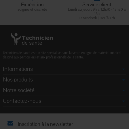
Expédition
Service client
soignée et discrète
Lundi au jeudi : 9h à 12h30 - 13h30 à
18h
Le vendredi jusqu'à 17h
Technicien de santé est un site spécialisé dans la vente en ligne de matériel médical
destiné aux particuliers et aux professionnels de la santé.
Informations
Nos produits
Notre société
Contactez-nous
Inscription à la newsletter