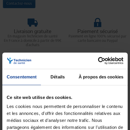
Contactez-nous
Livraison gratuite
Paiement sécurisé
En magasin Technicien de santé
Paiement en ligne 100% sécurisé par
En France à domicile à partir de 99€
carte bancaire ou Paypal
d'achats
Expédition
Service client
soignée et discrète
Lundi au jeudi : 9h à 12h30 - 13h30 à
Consentement
Détails
À propos des cookies
18h
Le vendredi jusqu'à 17h
Ce site web utilise des cookies.
Description
Les cookies nous permettent de personnaliser le contenu
et les annonces, d'offrir des fonctionnalités relatives aux
Le tabouret de douche Bora
est conçu pour vous offrir un confort
optimal et une sécurité maximale lors de votre toilette.
médias sociaux et d'analyser notre trafic. Nous
Son assise anatomique et ses fonctionnalités pratiques en font un
partageons également des informations sur l'utilisation de