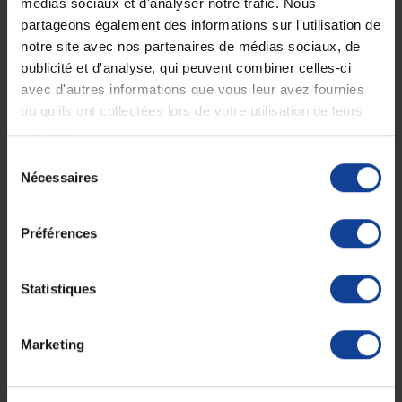
Livraison gratuite
Paiement sécurisé
médias sociaux et d'analyser notre trafic. Nous
En magasin Technicien de santé
Paiement en ligne 100% sécurisé par
partageons également des informations sur l'utilisation de
En France à domicile à partir de 99€
carte bancaire ou Paypal
d'achats
notre site avec nos partenaires de médias sociaux, de
publicité et d'analyse, qui peuvent combiner celles-ci
avec d'autres informations que vous leur avez fournies
ou qu'ils ont collectées lors de votre utilisation de leurs
Expédition
Service client
services.
soignée et discrète
Lundi au jeudi : 9h à 12h30 - 13h30 à
18h
Sélection
Le vendredi jusqu'à 17h
Nécessaires
du
consentement
Description
Préférences
Batterie Li-ion
Statistiques
Charge rapide
Fiche technique
Marketing
Conditionnement
1