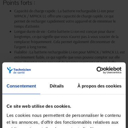
Points forts :
Capacité de charge rapide : La batterie rechargeable Li-ion pour
MPACK / MPACK LL offre une capacité de charge rapide, ce qui
permet de recharger rapidement votre appareil et de minimiser le
temps d'attente.
Longue durée de vie : Cette batterie Li-ion est conçue pour durer
longtemps, ce qui signifie que vous n'aurez pas à vous soucier de la
remplacer fréquemment. Cela permet également d'économiser de
l'argent à long terme.
Fiabilité : La batterie rechargeable Li-ion pour MPACK / MPACK LL est
extrêmement fiable, ce qui signifie que vous pouvez compter sur elle
pour alimenter votre appareil de manière constante et sans faille.
Légèreté : Cette batterie est légère, ce qui la rend facile à transporter
et à utiliser. Vous pouvez l'emporter avec vous où que vous alliez, sans
vous soucier de son poids.
Compatibilité : La batterie rechargeable Li-ion est compatible avec les
Consentement
Détails
À propos des cookies
MPACK et MPACK LL, ce qui signifie qu'elle convient à un large éventail
d'appareils. Vous n'aurez donc pas à vous soucier de trouver une
batterie qui convient à votre appareil.
Ce site web utilise des cookies.
Les cookies nous permettent de personnaliser le contenu
et les annonces, d'offrir des fonctionnalités relatives aux