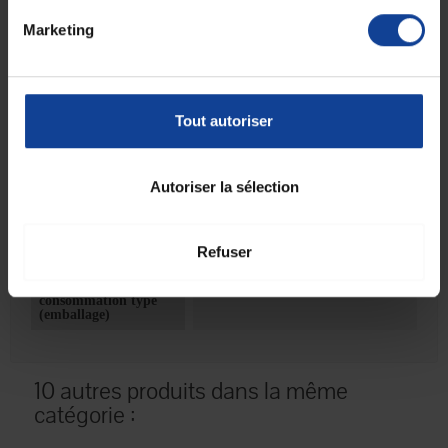
Existe aussi en gris, orange et turquoise
Longueur : 13 cm
Marketing
Largeur : 5,5 cm
Profondeur : 2 cm
Fabrication française.
Fiche technique
Tout autoriser
Fiche technique
Autoriser la sélection
Unité de
1
consommation
Refuser
nombre
Unité de
Unité(s)
consommation type
(emballage)
10 autres produits dans la même
catégorie :