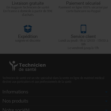
Livraison gratuite
Paiement sécurisé
En magasin Technicien de santé
Paiement en ligne 100% sécurisé par
En France à domicile à partir de 99€
carte bancaire ou Paypal
d'achats
Expédition
Service client
soignée et discrète
Lundi au jeudi : 9h à 12h30 - 13h30 à
18h
Le vendredi jusqu'à 17h
Technicien de santé est un site spécialisé dans la vente en ligne de matériel médical
destiné aux particuliers et aux professionnels de la santé.
Informations
Nos produits
Notre société