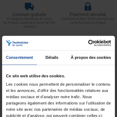
Livraison gratuite
Paiement sécurisé
En magasin Technicien de santé
Paiement en ligne 100% sécurisé par
En France à domicile à partir de 99€
carte bancaire ou Paypal
d'achats
Expédition
Service client
soignée et discrète
Lundi au jeudi : 9h à 12h30 - 13h30 à
Consentement
Détails
À propos des cookies
18h
Le vendredi jusqu'à 17h
Ce site web utilise des cookies.
Description
Les cookies nous permettent de personnaliser le contenu
Un pilulier très compact, chic et pratique.
et les annonces, d'offrir des fonctionnalités relatives aux
médias sociaux et d'analyser notre trafic. Nous
Le Pilbox Mini est
idéal pour l’emporter partout avec vous.
partageons également des informations sur l'utilisation de
Il dispose également de cases amovibles pour emporter votre
notre site avec nos partenaires de médias sociaux, de
traitement sur une ou plusieurs journées.
publicité et d'analyse, qui peuvent combiner celles-ci
De plus, il vous assure
une totale discrétion
grâce à son design