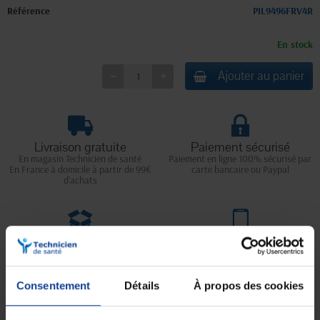
Référence
PIL9496FRV4R
En stock
Ajouter au panier
Livraison gratuite
Paiement sécurisé
En magasin Technicien de santé
Paiement en ligne 100% sécurisé par
En France à domicile à partir de 99€
carte bancaire ou Paypal
d'achats
Expédition
Service client
soignée et discrète
Lundi au jeudi : 9h à 12h30 - 13h30 à
18h
Le vendredi jusqu'à 17h
Consentement
Détails
À propos des cookies