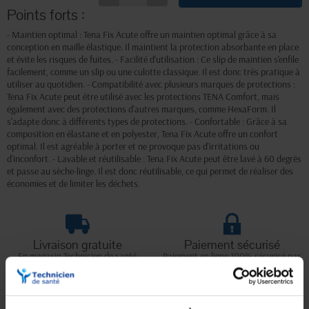
Points forts :
- Maintien optimal : Tena Fix Acute offre un maintien optimal grâce à sa
conception en maille élastique. Il maintient la protection absorbante en place
et évite les risques de fuites. - Facilité d'utilisation : Ce slip de maintien s'enfile
facilement, comme un slip ou une culotte classique. Il est donc très pratique à
utiliser au quotidien. - Compatibilité avec plusieurs marques de protections :
Tena Fix Acute peut être utilisé avec les protections TENA Comfort, mais
également avec des protections d'autres marques, comme HexaForm. Il
s'adapte donc à différents types de protections. - Confortable : Grâce à sa
composition en élastane et en polyester, Tena Fix Acute offre un confort
optimal. Il est agréable à porter et ne provoque pas d'irritations ou
d'inconfort. - Lavable et réutilisable : Tena Fix Acute peut être lavé à 60 degrés
et passe au sèche-linge. Il est donc réutilisable, ce qui permet de réaliser des
économies et de limiter les déchets.
Livraison gratuite
Paiement sécurisé
En magasin Technicien de santé
Paiement en ligne 100% sécurisé par
En France à domicile à partir de 99€
carte bancaire ou Paypal
d'achats