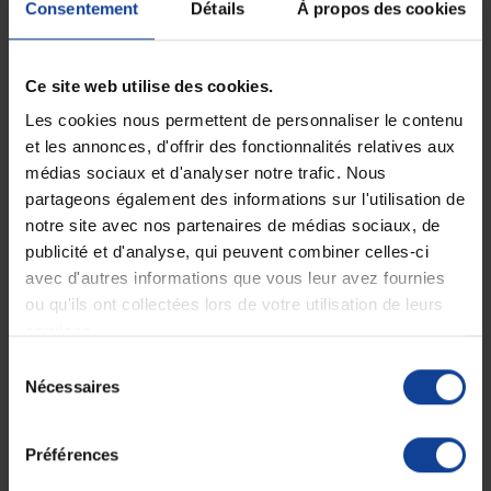
Consentement
Détails
À propos des cookies
Expédition
Service client
soignée et discrète
Lundi au jeudi : 9h à 12h30 - 13h30 à
18h
Ce site web utilise des cookies.
Le vendredi jusqu'à 17h
Les cookies nous permettent de personnaliser le contenu
et les annonces, d'offrir des fonctionnalités relatives aux
Description
médias sociaux et d'analyser notre trafic. Nous
partageons également des informations sur l'utilisation de
Tena Fix Acute
est un slip de maintien lavable et réutilisable.
notre site avec nos partenaires de médias sociaux, de
La protection absorbante reste bien en place et remplie alors
publicité et d'analyse, qui peuvent combiner celles-ci
pleinement ses fonctions contre les fuites.
avec d'autres informations que vous leur avez fournies
Facile d'utilisation
Tena Fix Acute
s'enfile comme un slip ou une
ou qu'ils ont collectées lors de votre utilisation de leurs
culotte classique. Idéal avec les protections
TENA Comfort
il peut
tout aussi bien s'accommoder avec des protections d'autres marques
services.
telles qu'
HexaForm.
Sélection
Nécessaires
Sa composition 4% Elasthanne et 96% Polyester ainsi que son
du
absence de couture offre le confort souhaité d'un sous-vêtement.
consentement
Lavage à 60 degrés, il peut être mise au séchoir.
Préférences
Fiche technique