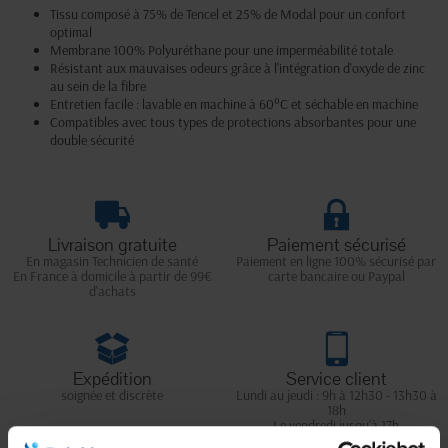
Tissu composé à 75% de Tencel et 25% de Modal pour un confort
optimal
Membrane 100% Polyuréthane pour une imperméabilité totale
Résistant aux mauvaises odeurs grâce à l'intégration d'oxyde de zinc
au sein de la fibre
Entretien facile : lavable en machine à 60°C et séchable en machine
Compatibles avec tous types de protections absorbantes pour une
double sécurité
Livraison gratuite
Paiement sécurisé
En magasin Technicien de santé
Paiement en ligne 100% sécurisé par
En France à domicile à partir de 99€
carte bancaire ou Paypal
d'achats
Expédition
Service client
soignée et discrète
Lundi au jeudi : 9h à 12h30 - 13h30 à
18h
Le vendredi jusqu'à 17h