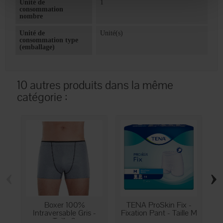
Unité de
1
consommation
nombre
Unité de
Unité(s)
consommation type
(emballage)
10 autres produits dans la même
catégorie :
‹
›
Boxer 100%
TENA ProSkin Fix -
Intraversable Gris -
Fixation Pant - Taille M
Fi
Taille 3