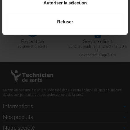
Livraison gratuite
Paiement sécurisé
Autoriser la sélection
En magasin Technicien de santé
Paiement en ligne 100% sécurisé par
En France à domicile à partir de 99€
carte bancaire ou Paypal
d'achats
Refuser
Expédition
Service client
soignée et discrète
Lundi au jeudi : 9h à 12h30 - 13h30 à
18h
Le vendredi jusqu'à 17h
Technicien de santé est un site spécialisé dans la vente en ligne de matériel médical
destiné aux particuliers et aux professionnels de la santé.
Informations
Nos produits
Notre société