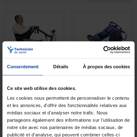
ligne et trouvez la ceinture ou la sangle de transfert
adaptée à vos besoins.
Consentement
Détails
À propos des cookies
RUPTURE DE STOCK
STOCK LIMITÉ
Sangle de verticalisateur
Ceinture de transfert
dorsale et aide...
Ready Belt Taille S
Ce site web utilise des cookies.
Les cookies nous permettent de personnaliser le contenu
139,90 €
64,90 €
et les annonces, d'offrir des fonctionnalités relatives aux
médias sociaux et d'analyser notre trafic. Nous
partageons également des informations sur l'utilisation de
notre site avec nos partenaires de médias sociaux, de
publicité et d'analyse, qui peuvent combiner celles-ci