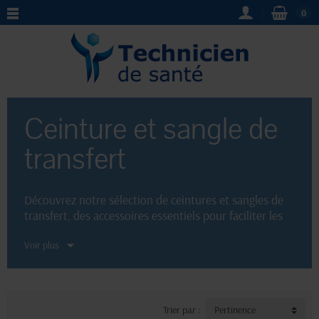
0
Ceinture et sangle de
transfert
Découvrez notre sélection de ceintures et sangles de
transfert, des accessoires essentiels pour faciliter les
transferts des personnes à mobilité réduite. Avec leur
Voir plus
design ergonomique et leur résistance, nos ceintures
et sangles *offrent un soutien optimal* lors des
déplacements. Disponibles en différentes tailles et
matériaux, elles assurent sécurité et confort pour les
soignants et les patients. Visitez notre boutique en
Trier par :
Pertinence