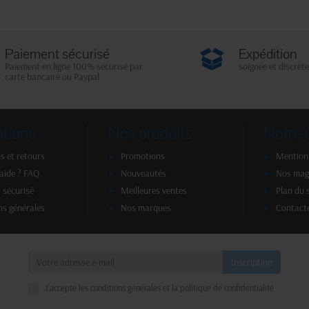
Paiement sécurisé
Expédition
Paiement en ligne 100% sécurisé par
soignée et discrète
carte bancaire ou Paypal
ations
Nos produits
Notre 
s et retours
Promotions
Mentions
'aide ? FAQ
Nouveautés
Nos mag
 sécurisé
Meilleures ventes
Plan du 
ns générales
Nos marques
Contact
a
J'accepte les conditions générales et la politique de confidentialité