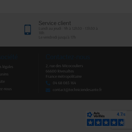
Service client
Lundi au jeudi : 9h à 12h30 - 13h30 à
18h
Le vendredi jusqu'à 17h
société
Contactez-nous
2, rue des Micocouliers
 légales
66600 Rivesaltes
asins
France métropolitaine
site
04 68 083 164
ez-nous
contact@techniciendesante.fr