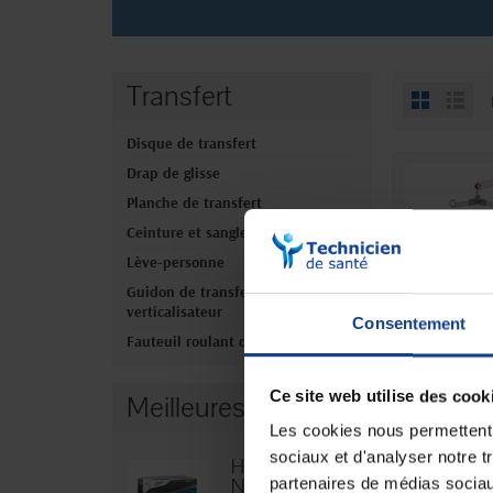
Transfert
Disque de transfert
Drap de glisse
Planche de transfert
Ceinture et sangle de transfert
Lève-personne
Guidon de transfert et
verticalisateur
Consentement
Fauteuil roulant de transfert
Lève-p
Ce site web utilise des cook
Meilleures ventes
alumini
Les cookies nous permettent d
En magasin 
sociaux et d'analyser notre t
Hexamen
partenaires de médias sociaux
Niveau 3 -