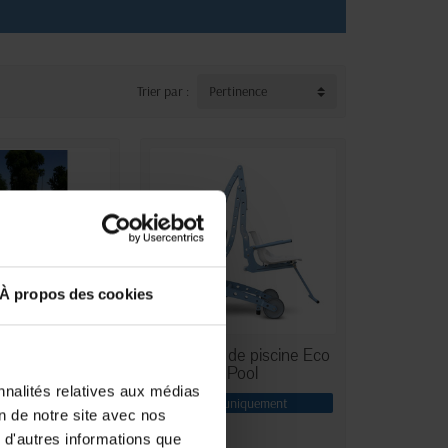
Trier par :
Pertinence
À propos des cookies
ur de piscine
Élévateur de piscine Eco
ique Isis PK
Pool
nnalités relatives aux médias
uniquement
En magasin uniquement
on de notre site avec nos
 d'autres informations que