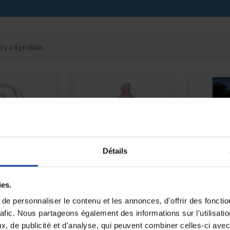
Il y a 8 produits.
Détails
ersonnes en
Lève-personnes
Elévate
ies.
um EVA450EE
verticalisateur MiniLift
hydraul
160EE
e personnaliser le contenu et les annonces, d'offrir des fonctio
uniquement
En magasin uniquement
En magasin 
rafic. Nous partageons également des informations sur l'utilisati
, de publicité et d'analyse, qui peuvent combiner celles-ci avec